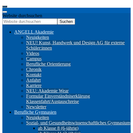
Website durchsuchen
Suchen
ANGELL Akademie
Neuigkeiten
NEU! Kunst, Handwerk und Design AG für externe
Schüler:innen
Videos
Campus
Berufliche Orientierung
Chronik
Kontakt
Anfahrt
Karriere
NEU: Akademie Wear
Formular Einverständniserklärung
Klassenfahrt/Austauschreise
Newsletter
Berufliche Gymnasien
Neuigkeiten
Sozial- und Gesundheitswissenschaftliches Gymnasium
ab Klasse 8 (6-jährig)