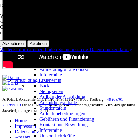
Berufskollegs
Datenschutzeinstellungen (Cookies)
Back
Neuigkeiten
Wir nutzen Cookies auf unserer Website. Einige sind essenziell und e
Kaufmännisches BK I+II
während andere uns helfen zu verstehen, wie Besucher:innen die Websit
BK Fremdsprachen
Cookies erfassen alle Informationen anonym. Sie können selbst entsche
Gebühren und Finanzierung
nicht.
Daltonkonzept
Digitaler Unterricht
Akzeptieren
Ablehnen
Mehr als Unterricht
Weitere Informationen finden Sie in unserer » Datenschutzerklärung
Lehrerkollegium
SMV
Elternbeirat
Anmeldung und Kontakt
Infotermine
Ausbildung Erzieher*in
Back
Neuigkeiten
Aufbau der Ausbildung
ANGELL Akademie GmbH
Kronenstraße 2-4
79100 Freiburg
+49 (0)761
Ausbildungsinhalte
791999-10
Diese E-Mail-Adresse ist vor Spambots geschützt! Zur Anzeige muss
Stundentafeln
JavaScript eingeschaltet sein.
Aufnahmebedingungen
Gebühren und Finanzierung
Home
Kontakt und Bewerbung
Impressum
Infotermine
Datenschutz
Unsere Lehrkräfte
Anfahrt