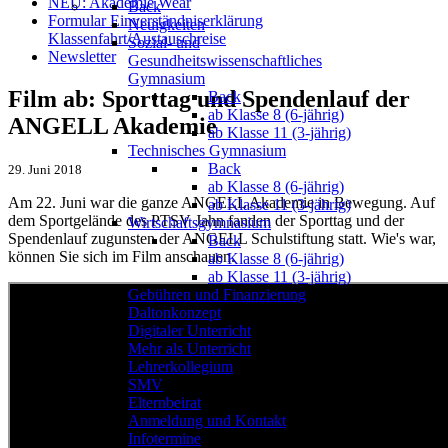
NEU: Akademie Wear
Back
Formular Einverständniserklärung
Neuigkeiten
Klassenfahrt/Austauschreise
Sozial- und
Newsletter
Gesundheitswissenschaftliches
Gymnasium
Film ab: Sporttag und Spendenlauf der
Back
ab Klasse 8 (6-jährig)
ANGELL Akademie
ab Klasse 11 (3-jährig)
Technisches Gymnasium
Back
29. Juni 2018
ab Klasse 8 (6-jährig)
Am 22. Juni war die ganze ANGELL Akademie in Bewegung. Auf
ab Klasse 11 (3-jährig)
dem Sportgelände des PTSV Jahn fanden der Sporttag und der
Wirtschaftsgymnasium
Spendenlauf zugunsten der ANGELL Schulstiftung statt. Wie's war,
Back
können Sie sich im Film anschauen.
ab Klasse 8 (6-jährig)
ab Klasse 11 (3-jährig)
Gebühren und Finanzierung
Daltonkonzept
Digitaler Unterricht
Mehr als Unterricht
Lehrerkollegium
SMV
Elternbeirat
Anmeldung und Kontakt
Infotermine