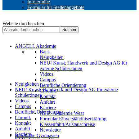
Infotermine
Formular für Stellenangebote
Website durchsuchen
Suchen
ANGELL Akademie
Back
Neuigkeiten
NEU! Kunst, Handwerk und Design AG für
externe Schüler:innen
Videos
Campus
Neuigkeiten
Berufliche Orientierung
NEU! Kunst, Handwerk und Design AG für externe
Chronik
Schüler:innen
Kontakt
Videos
Anfahrt
Campus
Karriere
Berufliche Orientierung
NEU: Akademie Wear
Chronik
Formular Einverständniserklärung
Kontakt
Klassenfahrt/Austauschreise
Anfahrt
Newsletter
Karriere
Berufliche Gymnasien