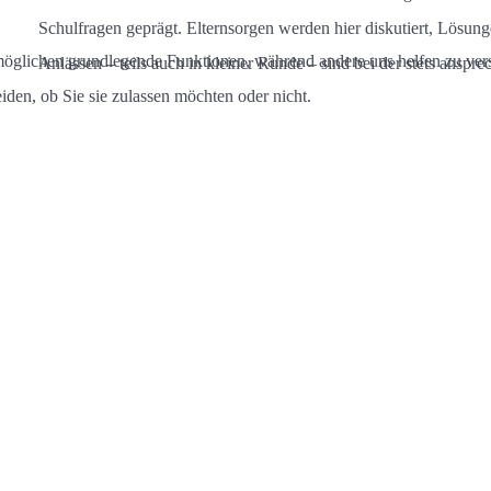
Schulfragen geprägt. Elternsorgen werden hier diskutiert, Lösun
rmöglichen grundlegende Funktionen, während andere uns helfen zu vers
Anlässen – teils auch in kleiner Runde – sind bei der stets ansp
iden, ob Sie sie zulassen möchten oder nicht.