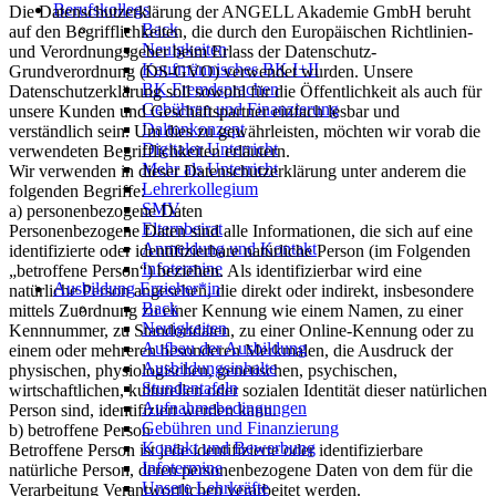
Berufskollegs
Die Datenschutzerklärung der ANGELL Akademie GmbH beruht
Back
auf den Begrifflichkeiten, die durch den Europäischen Richtlinien-
Neuigkeiten
und Verordnungsgeber beim Erlass der Datenschutz-
Kaufmännisches BK I+II
Grundverordnung (DS-GVO) verwendet wurden. Unsere
BK Fremdsprachen
Datenschutzerklärung soll sowohl für die Öffentlichkeit als auch für
Gebühren und Finanzierung
unsere Kunden und Geschäftspartner einfach lesbar und
Daltonkonzept
verständlich sein. Um dies zu gewährleisten, möchten wir vorab die
Digitaler Unterricht
verwendeten Begrifflichkeiten erläutern.
Mehr als Unterricht
Wir verwenden in dieser Datenschutzerklärung unter anderem die
Lehrerkollegium
folgenden Begriffe:
SMV
a) personenbezogene Daten
Elternbeirat
Personenbezogene Daten sind alle Informationen, die sich auf eine
Anmeldung und Kontakt
identifizierte oder identifizierbare natürliche Person (im Folgenden
Infotermine
„betroffene Person“) beziehen. Als identifizierbar wird eine
Ausbildung Erzieher*in
natürliche Person angesehen, die direkt oder indirekt, insbesondere
Back
mittels Zuordnung zu einer Kennung wie einem Namen, zu einer
Neuigkeiten
Kennnummer, zu Standortdaten, zu einer Online-Kennung oder zu
Aufbau der Ausbildung
einem oder mehreren besonderen Merkmalen, die Ausdruck der
Ausbildungsinhalte
physischen, physiologischen, genetischen, psychischen,
Stundentafeln
wirtschaftlichen, kulturellen oder sozialen Identität dieser natürlichen
Aufnahmebedingungen
Person sind, identifiziert werden kann.
Gebühren und Finanzierung
b) betroffene Person
Kontakt und Bewerbung
Betroffene Person ist jede identifizierte oder identifizierbare
Infotermine
natürliche Person, deren personenbezogene Daten von dem für die
Unsere Lehrkräfte
Verarbeitung Verantwortlichen verarbeitet werden.