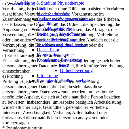
Ausbildung & Studium Physiotherapie
c) Verarbeitung
Back
Verarbeitung ist jeder mit oder ohne Hilfe automatisierter Verfahren
Unser Schulleben
ausgeführte Vorgang oder jede solche Vorgangsreihe im
Aufbau und Schwerpunkte der
Zusammenhang mit personenbezogenen Daten wie das Erheben,
Ausbildung
das Erfassen, die Organisation, das Ordnen, die Speicherung, die
Ausbildungsinhalte
Anpassung oder Veränderung, das Auslesen, das Abfragen, die
Bachelor in Physiotherapie
Verwendung, die Offenlegung durch Übermittlung, Verbreitung
Aufnahmebedingungen
oder eine andere Form der Bereitstellung, den Abgleich oder die
Gebühren und Finanzierung
Verknüpfung, die Einschränkung, das Löschen oder die
Unser Team
Vernichtung.
Kooperationspartner
d) Einschränkung der Verarbeitung
Kontakt und Bewerbung
Einschränkung der Verarbeitung ist die Markierung gespeicherter
Back
personenbezogener Daten mit dem Ziel, ihre künftige Verarbeitung
Onlinebewerbung
einzuschränken.
Infotermine
e) Profiling
Formular für Stellenangebote
Profiling ist jede Art der automatisierten Verarbeitung
personenbezogener Daten, die darin besteht, dass diese
personenbezogenen Daten verwendet werden, um bestimmte
persönliche Aspekte, die sich auf eine natürliche Person beziehen,
zu bewerten, insbesondere, um Aspekte bezüglich Arbeitsleistung,
wirtschaftlicher Lage, Gesundheit, persönlicher Vorlieben,
Interessen, Zuverlässigkeit, Verhalten, Aufenthaltsort oder
Ortswechsel dieser natürlichen Person zu analysieren oder
vorherzusagen.
f) Pseudonymisierung