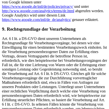
von Google können unter
https://www.google.de/intl/de/policies/privacy/
und unter
http://www.google.com/analytics/terms/de.html
abgerufen werden.
Google Analytics wird unter diesem Link
https://www.google.com/intl/de_de/analytics/
genauer erläutert.
9. Rechtsgrundlage der Verarbeitung
Art. 6 I lit. a DS-GVO dient unserem Unternehmen als
Rechtsgrundlage für Verarbeitungsvorgänge, bei denen wir eine
Einwilligung für einen bestimmten Verarbeitungszweck einholen. Ist
die Verarbeitung personenbezogener Daten zur Erfüllung eines
Vertrags, dessen Vertragspartei die betroffene Person ist,
erforderlich, wie dies beispielsweise bei Verarbeitungsvorgängen der
Fall ist, die für eine Lieferung von Waren oder die Erbringung einer
sonstigen Leistung oder Gegenleistung notwendig sind, so beruht
die Verarbeitung auf Art. 6 I lit. b DS-GVO. Gleiches gilt für solche
Verarbeitungsvorgänge die zur Durchführung vorvertraglicher
Maßnahmen erforderlich sind, etwa in Fällen von Anfragen zur
unseren Produkten oder Leistungen. Unterliegt unser Unternehmen
einer rechtlichen Verpflichtung durch welche eine Verarbeitung von
personenbezogenen Daten erforderlich wird, wie beispielsweise zur
Erfüllung steuerlicher Pflichten, so basiert die Verarbeitung auf Art.
6 I lit. c DS-GVO. In seltenen Fällen könnte die Verarbeitung von
personenbezogenen Daten erforderlich werden, um lebenswichtige