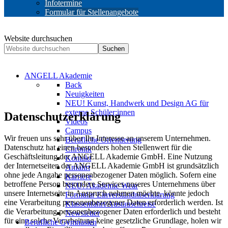
Infotermine
Formular für Stellenangebote
Website durchsuchen
Suchen
ANGELL Akademie
Back
Neuigkeiten
NEU! Kunst, Handwerk und Design AG für
externe Schüler:innen
Datenschutzerklärung
Videos
Campus
Wir freuen uns sehr über Ihr Interesse an unserem Unternehmen.
Berufliche Orientierung
Datenschutz hat einen besonders hohen Stellenwert für die
Chronik
Geschäftsleitung der ANGELL Akademie GmbH. Eine Nutzung
Kontakt
der Internetseiten der ANGELL Akademie GmbH ist grundsätzlich
Anfahrt
ohne jede Angabe personenbezogener Daten möglich. Sofern eine
Karriere
betroffene Person besondere Services unseres Unternehmens über
NEU: Akademie Wear
unsere Internetseite in Anspruch nehmen möchte, könnte jedoch
Formular Einverständniserklärung
eine Verarbeitung personenbezogener Daten erforderlich werden. Ist
Klassenfahrt/Austauschreise
die Verarbeitung personenbezogener Daten erforderlich und besteht
Newsletter
für eine solche Verarbeitung keine gesetzliche Grundlage, holen wir
Berufliche Gymnasien