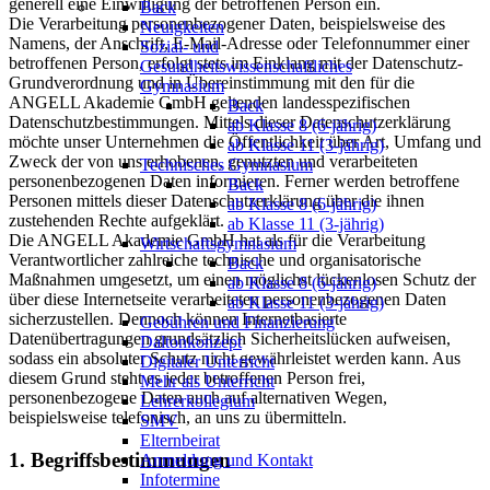
generell eine Einwilligung der betroffenen Person ein.
Back
Die Verarbeitung personenbezogener Daten, beispielsweise des
Neuigkeiten
Namens, der Anschrift, E-Mail-Adresse oder Telefonnummer einer
Sozial- und
betroffenen Person, erfolgt stets im Einklang mit der Datenschutz-
Gesundheitswissenschaftliches
Grundverordnung und in Übereinstimmung mit den für die
Gymnasium
ANGELL Akademie GmbH geltenden landesspezifischen
Back
Datenschutzbestimmungen. Mittels dieser Datenschutzerklärung
ab Klasse 8 (6-jährig)
möchte unser Unternehmen die Öffentlichkeit über Art, Umfang und
ab Klasse 11 (3-jährig)
Zweck der von uns erhobenen, genutzten und verarbeiteten
Technisches Gymnasium
personenbezogenen Daten informieren. Ferner werden betroffene
Back
Personen mittels dieser Datenschutzerklärung über die ihnen
ab Klasse 8 (6-jährig)
zustehenden Rechte aufgeklärt.
ab Klasse 11 (3-jährig)
Die ANGELL Akademie GmbH hat als für die Verarbeitung
Wirtschaftsgymnasium
Verantwortlicher zahlreiche technische und organisatorische
Back
Maßnahmen umgesetzt, um einen möglichst lückenlosen Schutz der
ab Klasse 8 (6-jährig)
über diese Internetseite verarbeiteten personenbezogenen Daten
ab Klasse 11 (3-jährig)
sicherzustellen. Dennoch können Internetbasierte
Gebühren und Finanzierung
Datenübertragungen grundsätzlich Sicherheitslücken aufweisen,
Daltonkonzept
sodass ein absoluter Schutz nicht gewährleistet werden kann. Aus
Digitaler Unterricht
diesem Grund steht es jeder betroffenen Person frei,
Mehr als Unterricht
personenbezogene Daten auch auf alternativen Wegen,
Lehrerkollegium
beispielsweise telefonisch, an uns zu übermitteln.
SMV
Elternbeirat
1. Begriffsbestimmungen
Anmeldung und Kontakt
Infotermine