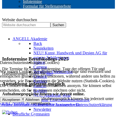
Infotermine
Formular für Stellenangebote
Website durchsuchen
Suchen
ANGELL Akademie
Back
Neuigkeiten
NEU! Kunst, Handwerk und Design AG für
externe Schüler:innen
Infotermine Berufskollegs 2025
Videos
Datenschutzeinstellungen (Cookies)
Campus
Die Termine für unsere Infotermine, Tage der offenen Tür und
Wir nutzen Cookies auf unserer Website. Einige sind essenziell und
Berufliche Orientierung
Hausführungen finden Sie
hier
.
ermöglichen grundlegende Funktionen, während andere uns helfen zu
Chronik
verstehen, wie Besucher:innen die Website nutzen (Statistik-Cookies).
Kontakt
Anmeldung jederzeit möglich
Die Cookies erfassen alle Informationen anonym. Sie können selbst
Anfahrt
entscheiden, ob Sie sie zulassen möchten oder nicht.
Karriere
Aufnahmegespräche führen wir derzeit online.
NEU: Akademie Wear
Einen Termin für das Aufnahmegespräch können Sie jederzeit unter
Akzeptieren
Ablehnen
Formular Einverständniserklärung
0761 791999-20
vereinbaren.
Weitere Informationen finden Sie in unserer » Datenschutzerklärung
Klassenfahrt/Austauschreise
Newsletter
Berufliche Gymnasien