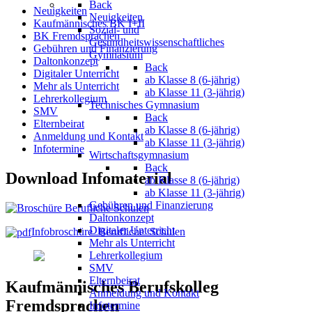
Back
Neuigkeiten
Neuigkeiten
Kaufmännisches BK I+II
Sozial- und
BK Fremdsprachen
Gesundheitswissenschaftliches
Gebühren und Finanzierung
Gymnasium
Daltonkonzept
Back
Digitaler Unterricht
ab Klasse 8 (6-jährig)
Mehr als Unterricht
ab Klasse 11 (3-jährig)
Lehrerkollegium
Technisches Gymnasium
SMV
Back
Elternbeirat
ab Klasse 8 (6-jährig)
Anmeldung und Kontakt
ab Klasse 11 (3-jährig)
Infotermine
Wirtschaftsgymnasium
Back
Download Infomaterial
ab Klasse 8 (6-jährig)
ab Klasse 11 (3-jährig)
Gebühren und Finanzierung
Daltonkonzept
Digitaler Unterricht
Infobroschüre_Berufliche_Schulen
Mehr als Unterricht
Lehrerkollegium
SMV
Elternbeirat
Kaufmännisches Berufskolleg
Anmeldung und Kontakt
Fremdsprachen
Infotermine