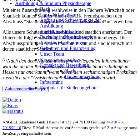
Ausbildung & Studium Physiotherapie
Back
Mit einer Zusatzprüfung wahlweise in den Fächern Wirtschaft oder
Unser Schulleben
Spanisch können Schüler*innen des BK Fremdsprachen den
Aufbau und Schwerpunkte der
Abschluss "Staatlich geprüfte*r Wirtschaftsassistent*in" erwerben.
Ausbildung
Ausbildungsinhalte
Alle unsere Schulen und Abschlüsse sind staatlich anerkannt. Der
Bachelor in Physiotherapie
Unterricht folgt den Bildungsplänen Baden-Württembergs. Die
Aufnahmebedingungen
Abschlussprüfungen finden hausintern statt und sind identisch mit
Gebühren und Finanzierung
denen staatlicher Schulen.
Unser Team
(1)
Kooperationspartner
Nach den dem Kultusministerium vorliegenden Informationen
Kontakt und Bewerbung
wird die an den Berufskollegs erworbene Fachhochschulreife in
Back
Hessen nur anerkannt, wenn neben dem sechsmonatigen Praktikum
Onlinebewerbung
zusätzlich der "Assistentenabschluss" nachgewiesen wird.
Infotermine
Formular für Stellenangebote
Aufnahmebedingungen
ANGELL Akademie GmbH
Kronenstraße 2-4
79100 Freiburg
+49 (0)761
791999-10
Diese E-Mail-Adresse ist vor Spambots geschützt! Zur Anzeige muss
JavaScript eingeschaltet sein.