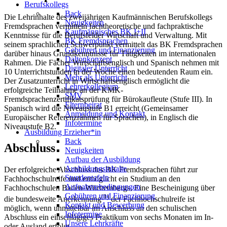
Berufskollegs
Back
Die Lehrinhalte des zweijährigen Kaufmännischen Berufskollegs
Neuigkeiten
Fremdsprachen vermitteln fachtheoretische und fachpraktische
Kaufmännisches BK I+II
Kenntnisse für die Berufsfelder Wirtschaft und Verwaltung. Mit
BK Fremdsprachen
seinem sprachlichen Schwerpunkt vermittelt das BK Fremdsprachen
Gebühren und Finanzierung
darüber hinaus Grundkenntnisse für Tätigkeiten im internationalen
Daltonkonzept
Rahmen. Die Fächer Wirtschaftsenglisch und Spanisch nehmen mit
Digitaler Unterricht
10 Unterrichtstunden in der Woche einen bedeutenden Raum ein.
Mehr als Unterricht
Der Zusatzunterricht in Wirtschaftsenglisch ermöglicht die
Lehrerkollegium
erfolgreiche Teilnahme an der KMK-
SMV
Fremdsprachenzertifikatsprüfung für Bürokaufleute (Stufe III). In
Elternbeirat
Spanisch wird die Niveaustufe B1 erreicht (Gemeinsamer
Anmeldung und Kontakt
Europäischer Referenzrahmen für Sprachen), in Englisch die
Infotermine
Niveaustufe B2.
Ausbildung Erzieher*in
Back
Abschluss
Neuigkeiten
Aufbau der Ausbildung
Ausbildungsinhalte
Der erfolgreiche Abschluss des BK Fremdsprachen führt zur
Stundentafeln
Fachhochschulreife und ermöglicht ein Studium an den
Aufnahmebedingungen
Fachhochschulen Baden-Württembergs. Eine Bescheinigung über
Gebühren und Finanzierung
(1)
die bundesweite Anerkennung
der Fachhochschulreife ist
Kontakt und Bewerbung
möglich, wenn unmittelbar im Anschluss an den schulischen
Infotermine
Abschluss ein einschlägiges Praktikum von sechs Monaten im In-
Unsere Lehrkräfte
oder Ausland erfolgt.