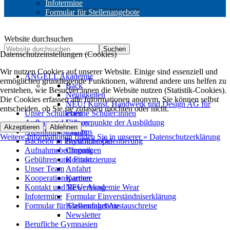
Infotermine
Formular für Stellenangebote
Website durchsuchen
Suchen
Datenschutzeinstellungen (Cookies)
Wir nutzen Cookies auf unserer Website. Einige sind essenziell und
ANGELL Akademie
ermöglichen grundlegende Funktionen, während andere uns helfen zu
Back
verstehen, wie Besucher:innen die Website nutzen (Statistik-Cookies).
Neuigkeiten
Die Cookies erfassen alle Informationen anonym. Sie können selbst
NEU! Kunst, Handwerk und Design AG für
entscheiden, ob Sie sie zulassen möchten oder nicht.
Unser Schulleben
externe Schüler:innen
Aufbau und Schwerpunkte der Ausbildung
Videos
Akzeptieren
Ablehnen
Ausbildungsinhalte
Campus
Weitere Informationen finden Sie in unserer » Datenschutzerklärung
Bachelor in Physiotherapie
Berufliche Orientierung
Aufnahmebedingungen
Chronik
Gebühren und Finanzierung
Kontakt
Unser Team
Anfahrt
Kooperationspartner
Karriere
Kontakt und Bewerbung
NEU: Akademie Wear
Infotermine
Formular Einverständniserklärung
Formular für Stellenangebote
Klassenfahrt/Austauschreise
Newsletter
Berufliche Gymnasien