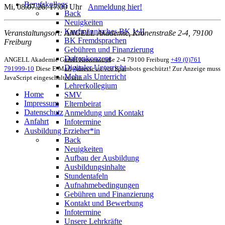
Berufskollegs
Mi, 08.07.26: 17:00 Uhr
Anmeldung hier!
Back
Neuigkeiten
Kaufmännisches BK I+II
Veranstaltungsort: ANGELL Akademie, Kronenstraße 2-4, 79100
BK Fremdsprachen
Freiburg
Gebühren und Finanzierung
Daltonkonzept
ANGELL Akademie GmbH
Kronenstraße 2-4
79100 Freiburg
+49 (0)761
Digitaler Unterricht
791999-10
Diese E-Mail-Adresse ist vor Spambots geschützt! Zur Anzeige muss
Mehr als Unterricht
JavaScript eingeschaltet sein.
Lehrerkollegium
Home
SMV
Impressum
Elternbeirat
Datenschutz
Anmeldung und Kontakt
Anfahrt
Infotermine
Ausbildung Erzieher*in
Back
Neuigkeiten
Aufbau der Ausbildung
Ausbildungsinhalte
Stundentafeln
Aufnahmebedingungen
Gebühren und Finanzierung
Kontakt und Bewerbung
Infotermine
Unsere Lehrkräfte