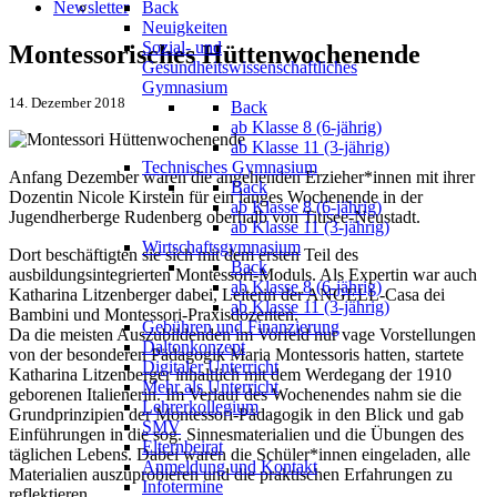
Newsletter
Back
Neuigkeiten
Sozial- und
Montessorisches Hüttenwochenende
Gesundheitswissenschaftliches
Gymnasium
14. Dezember 2018
Back
ab Klasse 8 (6-jährig)
ab Klasse 11 (3-jährig)
Technisches Gymnasium
Anfang Dezember waren die angehenden Erzieher*innen mit ihrer
Back
Dozentin Nicole Kirstein für ein langes Wochenende in der
ab Klasse 8 (6-jährig)
Jugendherberge Rudenberg oberhalb von Titisee-Neustadt.
ab Klasse 11 (3-jährig)
Wirtschaftsgymnasium
Dort beschäftigten sie sich mit dem ersten Teil des
Back
ausbildungsintegrierten Montessori-Moduls. Als Expertin war auch
ab Klasse 8 (6-jährig)
Katharina Litzenberger dabei, Leiterin der ANGELL-Casa dei
ab Klasse 11 (3-jährig)
Bambini und Montessori-Praxisdozenten.
Gebühren und Finanzierung
Da die meisten Auszubildenden im Vorfeld nur vage Vorstellungen
Daltonkonzept
von der besonderen Pädagogik Maria Montessoris hatten, startete
Digitaler Unterricht
Katharina Litzenberger inhaltlich mit dem Werdegang der 1910
Mehr als Unterricht
geborenen Italienerin. Im Verlauf des Wochenendes nahm sie die
Lehrerkollegium
Grundprinzipien der Montessori-Pädagogik in den Blick und gab
SMV
Einführungen in die sog. Sinnesmaterialien und die Übungen des
Elternbeirat
täglichen Lebens. Dabei waren die Schüler*innen eingeladen, alle
Anmeldung und Kontakt
Materialien auszuprobieren und die praktischen Erfahrungen zu
Infotermine
reflektieren.