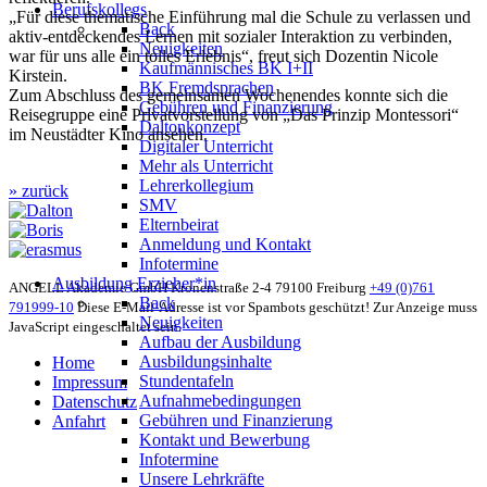
Berufskollegs
„Für diese thematische Einführung mal die Schule zu verlassen und
Back
aktiv-entdeckendes Lernen mit sozialer Interaktion zu verbinden,
Neuigkeiten
war für uns alle ein tolles Erlebnis“, freut sich Dozentin Nicole
Kaufmännisches BK I+II
Kirstein.
BK Fremdsprachen
Zum Abschluss des gemeinsamen Wochenendes konnte sich die
Gebühren und Finanzierung
Reisegruppe eine Privatvorstellung von „Das Prinzip Montessori“
Daltonkonzept
im Neustädter Kino ansehen.
Digitaler Unterricht
Mehr als Unterricht
Lehrerkollegium
» zurück
SMV
Elternbeirat
Anmeldung und Kontakt
Infotermine
Ausbildung Erzieher*in
ANGELL Akademie GmbH
Kronenstraße 2-4
79100 Freiburg
+49 (0)761
Back
791999-10
Diese E-Mail-Adresse ist vor Spambots geschützt! Zur Anzeige muss
Neuigkeiten
JavaScript eingeschaltet sein.
Aufbau der Ausbildung
Ausbildungsinhalte
Home
Stundentafeln
Impressum
Aufnahmebedingungen
Datenschutz
Gebühren und Finanzierung
Anfahrt
Kontakt und Bewerbung
Infotermine
Unsere Lehrkräfte