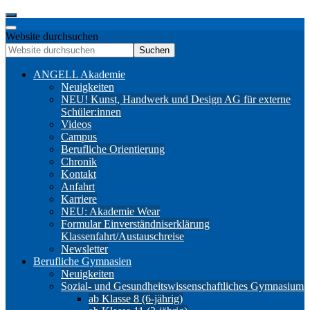
Website durchsuchen
Suchen
ANGELL Akademie
Neuigkeiten
NEU! Kunst, Handwerk und Design AG für externe
Schüler:innen
Videos
Campus
Berufliche Orientierung
Chronik
Kontakt
Anfahrt
Karriere
NEU: Akademie Wear
Formular Einverständniserklärung
Klassenfahrt/Austauschreise
Newsletter
Berufliche Gymnasien
Neuigkeiten
Sozial- und Gesundheitswissenschaftliches Gymnasium
ab Klasse 8 (6-jährig)