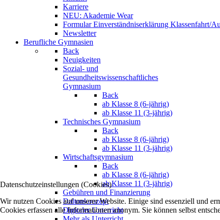
Karriere
NEU: Akademie Wear
Formular Einverständniserklärung Klassenfahrt/Au
Newsletter
Berufliche Gymnasien
Back
Neuigkeiten
Sozial- und
Gesundheitswissenschaftliches
Gymnasium
Back
ab Klasse 8 (6-jährig)
ab Klasse 11 (3-jährig)
Technisches Gymnasium
Back
ab Klasse 8 (6-jährig)
ab Klasse 11 (3-jährig)
Wirtschaftsgymnasium
Back
ab Klasse 8 (6-jährig)
ab Klasse 11 (3-jährig)
Datenschutzeinstellungen (Cookies)
Gebühren und Finanzierung
Wir nutzen Cookies auf unserer Website. Einige sind essenziell und e
Daltonkonzept
Cookies erfassen alle Informationen anonym. Sie können selbst entsche
Digitaler Unterricht
Mehr als Unterricht