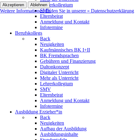
Lehrerkollegium
Akzeptieren
Ablehnen
SMV
Weitere Informationen finden Sie in unserer » Datenschutzerklärung
Elternbeirat
Anmeldung und Kontakt
Infotermine
Berufskollegs
Back
Neuigkeiten
Kaufmännisches BK I+II
BK Fremdsprachen
Gebühren und Finanzierung
Daltonkonzept
Digitaler Unterricht
Mehr als Unterricht
Lehrerkollegium
SMV
Elternbeirat
Anmeldung und Kontakt
Infotermine
Ausbildung Erzieher*in
Back
Neuigkeiten
Aufbau der Ausbildung
Ausbildungsinhalte
Stundentafeln