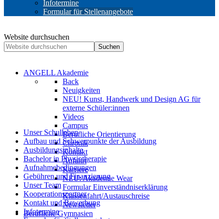
Infotermine
Formular für Stellenangebote
Website durchsuchen
Suchen
ANGELL Akademie
Back
Neuigkeiten
NEU! Kunst, Handwerk und Design AG für
externe Schüler:innen
Videos
Campus
Unser Schulleben
Berufliche Orientierung
Aufbau und Schwerpunkte der Ausbildung
Chronik
Ausbildungsinhalte
Kontakt
Bachelor in Physiotherapie
Anfahrt
Aufnahmebedingungen
Karriere
Gebühren und Finanzierung
NEU: Akademie Wear
Unser Team
Formular Einverständniserklärung
Kooperationspartner
Klassenfahrt/Austauschreise
Kontakt und Bewerbung
Newsletter
Infotermine
Berufliche Gymnasien