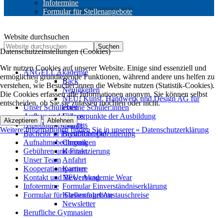
Infotermine
Formular für Stellenangebote
Website durchsuchen
Suchen
Datenschutzeinstellungen (Cookies)
Wir nutzen Cookies auf unserer Website. Einige sind essenziell und
ANGELL Akademie
ermöglichen grundlegende Funktionen, während andere uns helfen zu
Back
verstehen, wie Besucher:innen die Website nutzen (Statistik-Cookies).
Neuigkeiten
Die Cookies erfassen alle Informationen anonym. Sie können selbst
NEU! Kunst, Handwerk und Design AG für
entscheiden, ob Sie sie zulassen möchten oder nicht.
Unser Schulleben
externe Schüler:innen
Aufbau und Schwerpunkte der Ausbildung
Videos
Akzeptieren
Ablehnen
Ausbildungsinhalte
Campus
Weitere Informationen finden Sie in unserer » Datenschutzerklärung
Bachelor in Physiotherapie
Berufliche Orientierung
Aufnahmebedingungen
Chronik
Gebühren und Finanzierung
Kontakt
Unser Team
Anfahrt
Kooperationspartner
Karriere
Kontakt und Bewerbung
NEU: Akademie Wear
Infotermine
Formular Einverständniserklärung
Formular für Stellenangebote
Klassenfahrt/Austauschreise
Newsletter
Berufliche Gymnasien