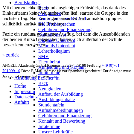
Berufskollegs
Mit einem reichhaltigen und ausgiebigen Frühstück, das dank des
Back
Einkaufteams keine Wünsche offen ließ, startete die Gruppe in den
Neuigkeiten
nächsten Tag. Nach einer gemeinsamen Aufräumaktion ging es
Kaufmännisches BK I+II
schließlich zurück nach Freiburg.
BK Fremdsprachen
Gebühren und Finanzierung
Fazit: ein rundum gelungener Ausflug, bei dem die Auszubildenden
Daltonkonzept
der beiden Kurse Gelegenheit hatten, sich außerhalb der Schule
Digitaler Unterricht
besser kennenzulernen.
Mehr als Unterricht
Lehrerkollegium
» zurück
SMV
Elternbeirat
ANGELL Akademie GmbH
Kronenstraße 2-4
79100 Freiburg
+49 (0)761
Anmeldung und Kontakt
791999-10
Diese E-Mail-Adresse ist vor Spambots geschützt! Zur Anzeige muss
Infotermine
JavaScript eingeschaltet sein.
Ausbildung Erzieher*in
Back
Home
Neuigkeiten
Impressum
Aufbau der Ausbildung
Datenschutz
Ausbildungsinhalte
Anfahrt
Stundentafeln
Aufnahmebedingungen
Gebühren und Finanzierung
Kontakt und Bewerbung
Infotermine
Unsere Lehrkräfte