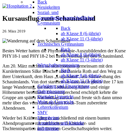
Back
Neuigkeiten
Sozial- und
Kursausflug zum Schauinsland
Gesundheitswissenschaftliches
Gymnasium
Back
26. März 2019
ab Klasse 8 (6-jährig)
ab Klasse 11 (3-jährig)
Technisches Gymnasium
Back
Bestes Wetter hatten die Physiotherapie-Auszubildenden der Kurse
ab Klasse 8 (6-jährig)
PHY18-1 und PHY18-2 bei ihrem Ausflug auf den Schauinsland.
ab Klasse 11 (3-jährig)
Wirtschaftsgymnasium
Am 20. März machten sie sich morgens gemeinsam mit den
Back
Kursleiterinnen Silke Büscher und Daniela Roth auf den Weg zu
ab Klasse 8 (6-jährig)
ihrer Unterkunft, dem Haus „Luginsland“, am Südwesthang des
ab Klasse 11 (3-jährig)
Schauinslands. Von dort starteten sie dann auch gleich ihre 17 km
Gebühren und Finanzierung
lange Wanderung, die nach Todtnauberg führte und einige
Daltonkonzept
Höhenmeter bereithielt. Dementsprechend erschöpft kehrte die
Digitaler Unterricht
Gruppe am späten Nachmittag zurück und freute sich dann umso
Mehr als Unterricht
mehr über das vom fünfköpfigen Koch-Team zubereitete
Lehrerkollegium
Abendessen.
SMV
Elternbeirat
Wieder bei Kräften ging es anschließend mit einem bunten
Anmeldung und Kontakt
Abendprogramm mit zahlreichen Tischkicker- und
Infotermine
Tischtennispartien und diversen Gesellschaftsspielen weiter.