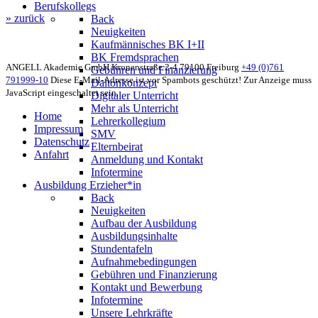
Berufskollegs
» zurück
Back
Neuigkeiten
Kaufmännisches BK I+II
BK Fremdsprachen
ANGELL Akademie GmbH
Kronenstraße 2-4
79100 Freiburg
+49 (0)761
Gebühren und Finanzierung
791999-10
Diese E-Mail-Adresse ist vor Spambots geschützt! Zur Anzeige muss
Daltonkonzept
JavaScript eingeschaltet sein.
Digitaler Unterricht
Mehr als Unterricht
Home
Lehrerkollegium
Impressum
SMV
Datenschutz
Elternbeirat
Anfahrt
Anmeldung und Kontakt
Infotermine
Ausbildung Erzieher*in
Back
Neuigkeiten
Aufbau der Ausbildung
Ausbildungsinhalte
Stundentafeln
Aufnahmebedingungen
Gebühren und Finanzierung
Kontakt und Bewerbung
Infotermine
Unsere Lehrkräfte