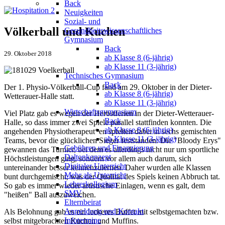
Back
Neuigkeiten
Sozial- und
Völkerball und Kuchen
Gesundheitswissenschaftliches
Gymnasium
Back
29. Oktober 2018
ab Klasse 8 (6-jährig)
ab Klasse 11 (3-jährig)
Technisches Gymnasium
Back
Der 1. Physio-Völkerball-Cup fand am 29. Oktober in der Dieter-
ab Klasse 8 (6-jährig)
Wetterauer-Halle statt.
ab Klasse 11 (3-jährig)
Wirtschaftsgymnasium
Viel Platz gab es wegen der Herbstferien in der Dieter-Wetterauer-
Back
Halle, so dass immer zwei Spiele parallel stattfinden konnten. Die
ab Klasse 8 (6-jährig)
angehenden Physiotherapeut*en spielten dabei in sechs gemischten
ab Klasse 11 (3-jährig)
Teams, bevor die glücklichen Sieger feststanden: Die "Bloody Erys"
Gebühren und Finanzierung
gewannen das Turnier, bei dem es allerdings nicht nur um sportliche
Daltonkonzept
Höchstleistungen ging, sondern vor allem auch darum, sich
Digitaler Unterricht
untereinander besser kennenzulernen. Daher wurden alle Klassen
Mehr als Unterricht
bunt durchgemischt, was der Qualität des Spiels keinen Abbruch tat.
Lehrerkollegium
So gab es immer wieder artistische Einlagen, wenn es galt, dem
SMV
"heißen" Ball auszuweichen.
Elternbeirat
Anmeldung und Kontakt
Als Belohnung gab es ein leckeres Buffet mit selbstgemachten bzw.
Infotermine
selbst mitgebrachten Kuchen und Muffins.