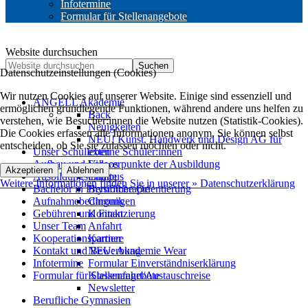
Infotermine
Formular für Stellenangebote
Website durchsuchen
Suchen
Datenschutzeinstellungen (Cookies)
Wir nutzen Cookies auf unserer Website. Einige sind essenziell und
ANGELL Akademie
ermöglichen grundlegende Funktionen, während andere uns helfen zu
Back
verstehen, wie Besucher:innen die Website nutzen (Statistik-Cookies).
Neuigkeiten
Die Cookies erfassen alle Informationen anonym. Sie können selbst
NEU! Kunst, Handwerk und Design AG für
entscheiden, ob Sie sie zulassen möchten oder nicht.
Unser Schulleben
externe Schüler:innen
Aufbau und Schwerpunkte der Ausbildung
Videos
Akzeptieren
Ablehnen
Ausbildungsinhalte
Campus
Weitere Informationen finden Sie in unserer » Datenschutzerklärung
Bachelor in Physiotherapie
Berufliche Orientierung
Aufnahmebedingungen
Chronik
Gebühren und Finanzierung
Kontakt
Unser Team
Anfahrt
Kooperationspartner
Karriere
Kontakt und Bewerbung
NEU: Akademie Wear
Infotermine
Formular Einverständniserklärung
Formular für Stellenangebote
Klassenfahrt/Austauschreise
Newsletter
Berufliche Gymnasien