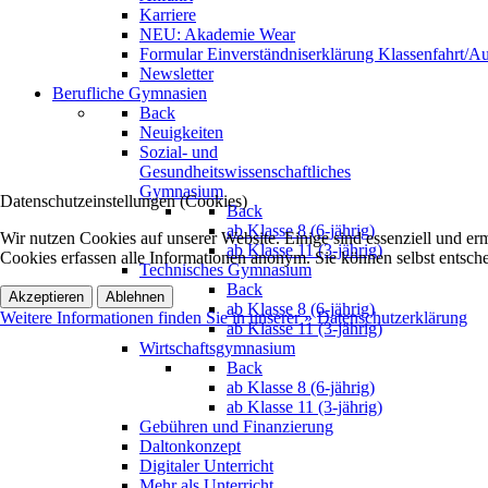
Karriere
NEU: Akademie Wear
Formular Einverständniserklärung Klassenfahrt/Au
Newsletter
Berufliche Gymnasien
Back
Neuigkeiten
Sozial- und
Gesundheitswissenschaftliches
Gymnasium
Datenschutzeinstellungen (Cookies)
Back
ab Klasse 8 (6-jährig)
Wir nutzen Cookies auf unserer Website. Einige sind essenziell und e
ab Klasse 11 (3-jährig)
Cookies erfassen alle Informationen anonym. Sie können selbst entsche
Technisches Gymnasium
Back
Akzeptieren
Ablehnen
ab Klasse 8 (6-jährig)
Weitere Informationen finden Sie in unserer » Datenschutzerklärung
ab Klasse 11 (3-jährig)
Wirtschaftsgymnasium
Back
ab Klasse 8 (6-jährig)
ab Klasse 11 (3-jährig)
Gebühren und Finanzierung
Daltonkonzept
Digitaler Unterricht
Mehr als Unterricht