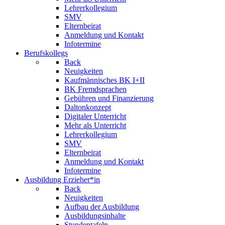
Lehrerkollegium
SMV
Elternbeirat
Anmeldung und Kontakt
Infotermine
Berufskollegs
Back
Neuigkeiten
Kaufmännisches BK I+II
BK Fremdsprachen
Gebühren und Finanzierung
Daltonkonzept
Digitaler Unterricht
Mehr als Unterricht
Lehrerkollegium
SMV
Elternbeirat
Anmeldung und Kontakt
Infotermine
Ausbildung Erzieher*in
Back
Neuigkeiten
Aufbau der Ausbildung
Ausbildungsinhalte
Stundentafeln