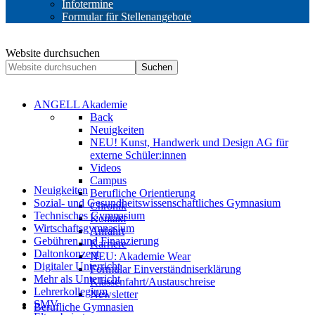
Infotermine
Formular für Stellenangebote
Website durchsuchen
Suchen
ANGELL Akademie
Back
Neuigkeiten
NEU! Kunst, Handwerk und Design AG für
externe Schüler:innen
Videos
Campus
Neuigkeiten
Berufliche Orientierung
Sozial- und Gesundheitswissenschaftliches Gymnasium
Chronik
Technisches Gymnasium
Kontakt
Wirtschaftsgymnasium
Anfahrt
Gebühren und Finanzierung
Karriere
Daltonkonzept
NEU: Akademie Wear
Digitaler Unterricht
Formular Einverständniserklärung
Mehr als Unterricht
Klassenfahrt/Austauschreise
Lehrerkollegium
Newsletter
SMV
Berufliche Gymnasien