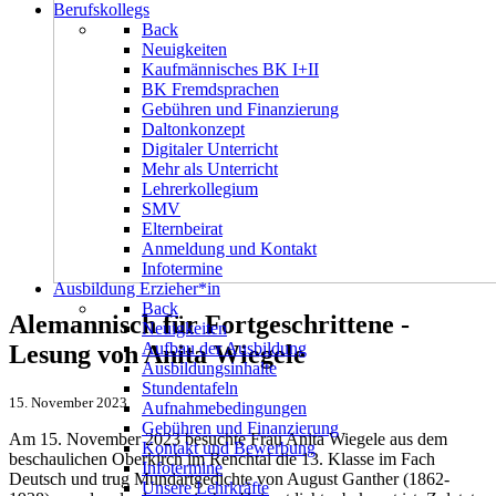
Berufskollegs
Back
Neuigkeiten
Kaufmännisches BK I+II
BK Fremdsprachen
Gebühren und Finanzierung
Daltonkonzept
Digitaler Unterricht
Mehr als Unterricht
Lehrerkollegium
SMV
Elternbeirat
Anmeldung und Kontakt
Infotermine
Ausbildung Erzieher*in
Back
Alemannisch für Fortgeschrittene -
Neuigkeiten
Aufbau der Ausbildung
Lesung von Anita Wiegele
Ausbildungsinhalte
Stundentafeln
15. November 2023
Aufnahmebedingungen
Gebühren und Finanzierung
Am 15. November 2023 besuchte Frau Anita Wiegele aus dem
Kontakt und Bewerbung
beschaulichen Oberkirch im Renchtal die 13. Klasse im Fach
Infotermine
Deutsch und trug Mundartgedichte von August Ganther (1862-
Unsere Lehrkräfte