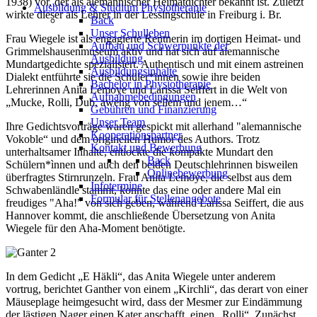
1938) vor, der als alemannischer Heimatdichter bekannt ist. Zuletzt
Ausbildung & Studium Physiotherapie
wirkte dieser als Lehrer in der Lessingschule in Freiburg i. Br.
Back
Unser Schulleben
Frau Wiegele ist als engagierte Rentnerin im dortigen Heimat- und
Aufbau und Schwerpunkte der
Grimmelshausenmuseum aktiv und hat sich auf alemannische
Ausbildung
Mundartgedichte spezialisiert. Authentisch und mit einem astreinen
Ausbildungsinhalte
Dialekt entführte sie die Schüler*innen sowie ihre beiden
Bachelor in Physiotherapie
Lehrerinnen Anita Lemoye und Larissa Seiffert in die Welt von
Aufnahmebedingungen
„Mucke, Rolli, Dub, aweng von sellem und jenem…“
Gebühren und Finanzierung
Unser Team
Ihre Gedichtsvorträge waren gespickt mit allerhand "alemannische
Kooperationspartner
Vokoble“ und dem originellen Humor des Authors. Trotz
Kontakt und Bewerbung
unterhaltsamer Inhalte, entlockte die kompakte Mundart den
Back
Schülern*ìnnen und auch den beiden Deutschlehrinnen bisweilen
Onlinebewerbung
überfragtes Stirnrunzeln. Frau Anita Lemoye, die selbst aus dem
Infotermine
Schwabenländle stammt, konnte das eine oder andere Mal ein
Formular für Stellenangebote
freudiges "Aha!" von sich geben, während Larissa Seiffert, die aus
Hannover kommt, die anschließende Übersetzung von Anita
Wiegele für den Aha-Moment benötigte.
In dem Gedicht „E Häkli“, das Anita Wiegele unter anderem
vortrug, berichtet Ganther von einem „Kirchli“, das derart von einer
Mäuseplage heimgesucht wird, dass der Mesmer zur Eindämmung
der lästigen Nager einen Kater anschafft, einen „Rolli“. Zunächst