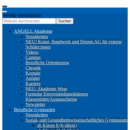
Website durchsuchen
Suchen
ANGELL Akademie
Neuigkeiten
NEU! Kunst, Handwerk und Design AG für externe
Schüler:innen
Videos
Campus
Berufliche Orientierung
Chronik
Kontakt
Anfahrt
Karriere
NEU: Akademie Wear
Formular Einverständniserklärung
Klassenfahrt/Austauschreise
Newsletter
Berufliche Gymnasien
Neuigkeiten
Sozial- und Gesundheitswissenschaftliches Gymnasium
ab Klasse 8 (6-jährig)