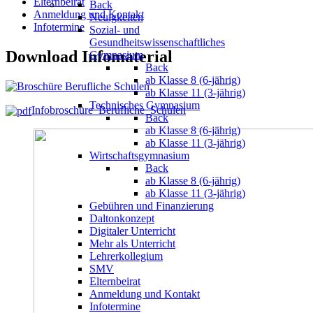
Elternbeirat
Back
Anmeldung und Kontakt
Neuigkeiten
Infotermine
Sozial- und
Gesundheitswissenschaftliches
Download Infomaterial
Gymnasium
Back
ab Klasse 8 (6-jährig)
ab Klasse 11 (3-jährig)
Technisches Gymnasium
Infobroschüre_Berufliche_Schulen
Back
ab Klasse 8 (6-jährig)
ab Klasse 11 (3-jährig)
Wirtschaftsgymnasium
Back
ab Klasse 8 (6-jährig)
ab Klasse 11 (3-jährig)
Gebühren und Finanzierung
Daltonkonzept
Digitaler Unterricht
Mehr als Unterricht
Lehrerkollegium
SMV
Elternbeirat
Anmeldung und Kontakt
Infotermine