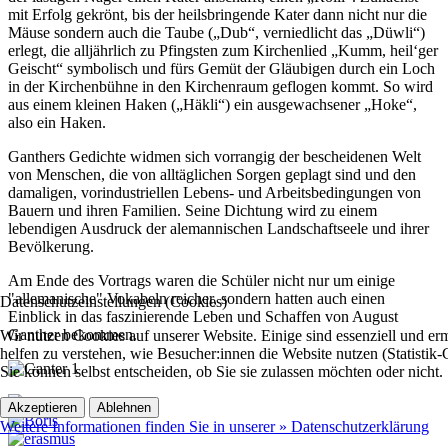
mit Erfolg gekrönt, bis der heilsbringende Kater dann nicht nur die
Mäuse sondern auch die Taube („Dub“, verniedlicht das „Düwli“)
erlegt, die alljährlich zu Pfingsten zum Kirchenlied „Kumm, heil‘ger
Geischt“ symbolisch und fürs Gemüt der Gläubigen durch ein Loch
in der Kirchenbühne in den Kirchenraum geflogen kommt. So wird
aus einem kleinen Haken („Häkli“) ein ausgewachsener „Hoke“,
also ein Haken.
Ganthers Gedichte widmen sich vorrangig der bescheidenen Welt
von Menschen, die von alltäglichen Sorgen geplagt sind und den
damaligen, vorindustriellen Lebens- und Arbeitsbedingungen von
Bauern und ihren Familien. Seine Dichtung wird zu einem
lebendigen Ausdruck der alemannischen Landschaftseele und ihrer
Bevölkerung.
Am Ende des Vortrags waren die Schüler nicht nur um einige
"allemanische" Vokabeln reicher, sondern hatten auch einen
Datenschutzeinstellungen (Cookies)
Einblick in das faszinierende Leben und Schaffen von August
Ganther bekommen.
Wir nutzen Cookies auf unserer Website. Einige sind essenziell und 
helfen zu verstehen, wie Besucher:innen die Website nutzen (Statistik
Sie können selbst entscheiden, ob Sie sie zulassen möchten oder nicht.
Akzeptieren
Ablehnen
Weitere Informationen finden Sie in unserer » Datenschutzerklärung