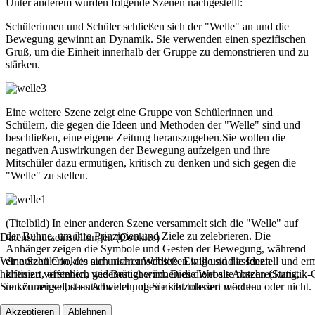
Unter anderem wurden folgende Szenen nachgestellt:
Schülerinnen und Schüler schließen sich der "Welle" an und die
Bewegung gewinnt an Dynamik. Sie verwenden einen spezifischen
Gruß, um die Einheit innerhalb der Gruppe zu demonstrieren und zu
stärken.
Eine weitere Szene zeigt eine Gruppe von Schülerinnen und
Schülern, die gegen die Ideen und Methoden der "Welle" sind und
beschließen, eine eigene Zeitung herauszugeben.Sie wollen die
negativen Auswirkungen der Bewegung aufzeigen und ihre
Mitschüler dazu ermutigen, kritisch zu denken und sich gegen die
"Welle" zu stellen.
(Titelbild) In einer anderen Szene versammelt sich die "Welle" auf
der Bühne, um ihre Prinzipien und Ziele zu zelebrieren. Die
Datenschutzeinstellungen (Cookies)
Anhänger zeigen die Symbole und Gesten der Bewegung, während
Wir nutzen Cookies auf unserer Website. Einige sind essenziell und 
eine Schülerin, die sich nicht anschließen will und die Ideen
helfen zu verstehen, wie Besucher:innen die Website nutzen (Statistik
kritisiert, öffentlich gedemütigt wird. Dies dient als Abschreckung,
Sie können selbst entscheiden, ob Sie sie zulassen möchten oder nicht.
um zu zeigen, dass Abweichungen nicht toleriert werden.
Akzeptieren
Ablehnen