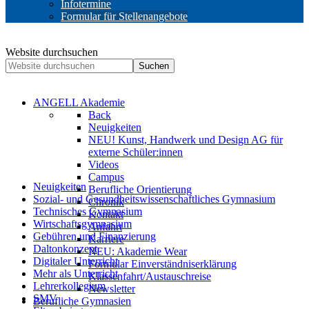
Infotermine
Formular für Stellenangebote
Website durchsuchen
Suchen
ANGELL Akademie
Back
Neuigkeiten
NEU! Kunst, Handwerk und Design AG für
externe Schüler:innen
Videos
Campus
Neuigkeiten
Berufliche Orientierung
Sozial- und Gesundheitswissenschaftliches Gymnasium
Chronik
Technisches Gymnasium
Kontakt
Wirtschaftsgymnasium
Anfahrt
Gebühren und Finanzierung
Karriere
Daltonkonzept
NEU: Akademie Wear
Digitaler Unterricht
Formular Einverständniserklärung
Mehr als Unterricht
Klassenfahrt/Austauschreise
Lehrerkollegium
Newsletter
SMV
Berufliche Gymnasien