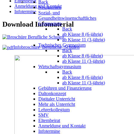
Elternbeirat
Back
Anmeldung und Kontakt
Neuigkeiten
Infotermine
Sozial- und
Gesundheitswissenschaftliches
Download Infomaterial
Gymnasium
Back
ab Klasse 8 (6-jährig)
ab Klasse 11 (3-jährig)
Technisches Gymnasium
Infobroschüre_Berufliche_Schulen
Back
ab Klasse 8 (6-jährig)
ab Klasse 11 (3-jährig)
Wirtschaftsgymnasium
Back
ab Klasse 8 (6-jährig)
ab Klasse 11 (3-jährig)
Gebühren und Finanzierung
Daltonkonzept
Digitaler Unterricht
Mehr als Unterricht
Lehrerkollegium
SMV
Elternbeirat
Anmeldung und Kontakt
Infotermine