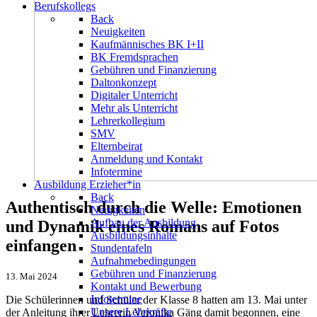
Berufskollegs
Back
Neuigkeiten
Kaufmännisches BK I+II
BK Fremdsprachen
Gebühren und Finanzierung
Daltonkonzept
Digitaler Unterricht
Mehr als Unterricht
Lehrerkollegium
SMV
Elternbeirat
Anmeldung und Kontakt
Infotermine
Ausbildung Erzieher*in
Back
Authentisch durch die Welle: Emotionen
Neuigkeiten
Aufbau der Ausbildung
und Dynamik eines Romans auf Fotos
Ausbildungsinhalte
einfangen
Stundentafeln
Aufnahmebedingungen
Gebühren und Finanzierung
13. Mai 2024
Kontakt und Bewerbung
Infotermine
Die Schülerinnen und Schüler der Klasse 8 hatten am 13. Mai unter
Unsere Lehrkräfte
der Anleitung ihrer Lehrerin Veronika Gäng damit begonnen, eine