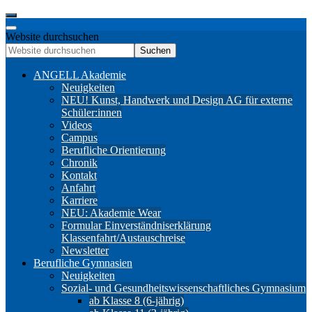
Website durchsuchen
Suchen
ANGELL Akademie
Neuigkeiten
NEU! Kunst, Handwerk und Design AG für externe
Schüler:innen
Videos
Campus
Berufliche Orientierung
Chronik
Kontakt
Anfahrt
Karriere
NEU: Akademie Wear
Formular Einverständniserklärung
Klassenfahrt/Austauschreise
Newsletter
Berufliche Gymnasien
Neuigkeiten
Sozial- und Gesundheitswissenschaftliches Gymnasium
ab Klasse 8 (6-jährig)