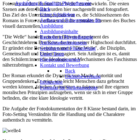
Ausbildung & Studium Physiotherapie
Fotostory zu dem Roman "Die Welle" zu entwickeln. Die ersten
Back
Szenen aus dem Buch wurden hier nachgestellt und fotografiert.
Unser Schulleben
Das Ziel des Unterrichtsprojekts war es, die Schlüsselszenen des
Aufbau und Schwerpunkte der
Romans in Fotos zu erfassen und die zentralen Themen des Buches
Ausbildung
visuell darzustellen.
Ausbildungsinhalte
"Die Welle“ handelt von dem fiktiven Experiment des
Bachelor in Physiotherapie
Geschichtslehrers Ben Ross, das er in seiner Highschool durchführt.
Aufnahmebedingungen
Er gründet eine Bewegung namens "Die Welle", die Disziplin,
Gebühren und Finanzierung
Gemeinschaft und Einheit propagiert. Sein Anliegen ist es, damit
Unser Team
den Schülern:innen die Ideologie und Mechanismen des Faschismus
Kooperationspartner
näherzubringen.
Kontakt und Bewerbung
Back
Der Roman erkundet die Dynamik von Macht, Autorität und
Onlinebewerbung
Gruppendenken. Er zeigt, wie leicht Menschen dazu gebracht
Infotermine
werden können, falschen Autoritäten zu folgen und ihre eigenen
Formular für Stellenangebote
moralischen Prinzipien aufzugeben, wenn sie sich in einer Gruppe
befinden, die eine klare Ideologie vertritt.
Die Aufgabe der Fotodokumentation der 8 Klasse bestand darin, im
Foto-Setting Verständnis für die Handlung und die Charaktere
authentisch zu vermitteln.