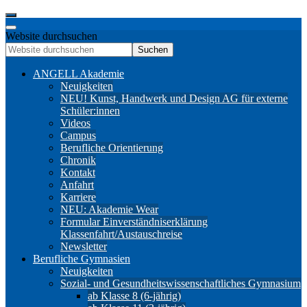
Website durchsuchen
Suchen
ANGELL Akademie
Neuigkeiten
NEU! Kunst, Handwerk und Design AG für externe
Schüler:innen
Videos
Campus
Berufliche Orientierung
Chronik
Kontakt
Anfahrt
Karriere
NEU: Akademie Wear
Formular Einverständniserklärung
Klassenfahrt/Austauschreise
Newsletter
Berufliche Gymnasien
Neuigkeiten
Sozial- und Gesundheitswissenschaftliches Gymnasium
ab Klasse 8 (6-jährig)