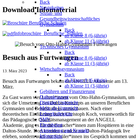
Back
Neuigkeiten
Download Infomaterial
Sozial- und
Gesundheitswissenschaftliches
Gymnasium
Back
Infobroschüre_Berufliche_Schulen
ab Klasse 8 (6-jährig)
ab Klasse 11 (3-jährig)
Technisches Gymnasium
Back
Besuch aus Furtwangen
ab Klasse 8 (6-jährig)
ab Klasse 11 (3-jährig)
Wirtschaftsgymnasium
13. März 2023
Back
ab Klasse 8 (6-jährig)
Besuch aus Furtwangen bekam die ANGELL Akademie am 13.
ab Klasse 11 (3-jährig)
März.
Gebühren und Finanzierung
Daltonkonzept
Zu Gast waren vier Lehrer*innen vom Otto-Hahn-Gymnasium, um
Digitaler Unterricht
sich die Umsetzung des Dalton-Konzepts an unseren Beruflichen
Mehr als Unterricht
Gymnasien und Berufskollegs anzuschauen. Nach einer
Lehrerkollegium
theoretischen Einführung durch Christoph Koch, verantwortlich für
SMV
das Pädagogische Qualitätsmanagement an der ANGELL
Elternbeirat
Akademie, ging es für die Besucher*innen zum Hospitieren in eine
Anmeldung und Kontakt
Dalton-Stunde. Dort konnten sie nicht nur Dalton-Pädagogik live
Infotermine
erleben, sondern auch mit Schüler*innen ins Gespräch kommen und