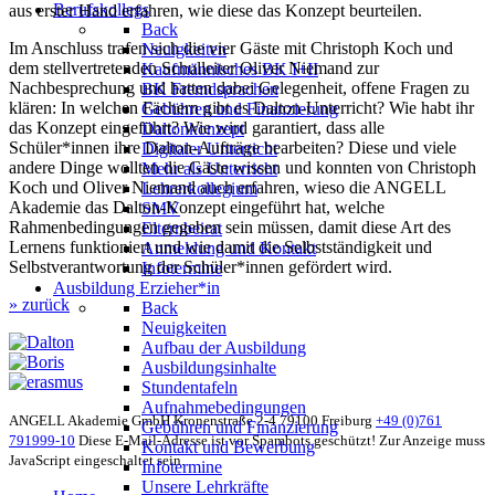
Berufskollegs
aus erster Hand erfahren, wie diese das Konzept beurteilen.
Back
Im Anschluss trafen sich die vier Gäste mit Christoph Koch und
Neuigkeiten
dem stellvertretenden Schulleiter Oliver Niemand zur
Kaufmännisches BK I+II
Nachbesprechung und hatten dabei Gelegenheit, offene Fragen zu
BK Fremdsprachen
klären: In welchen Fächern gibt es Dalton-Unterricht? Wie habt ihr
Gebühren und Finanzierung
das Konzept eingeführt? Wie wird garantiert, dass alle
Daltonkonzept
Schüler*innen ihre Dalton-Aufträge bearbeiten? Diese und viele
Digitaler Unterricht
andere Dinge wollten die Gäste wissen und konnten von Christoph
Mehr als Unterricht
Koch und Oliver Niemand auch erfahren, wieso die ANGELL
Lehrerkollegium
Akademie das Dalton-Konzept eingeführt hat, welche
SMV
Rahmenbedingungen gegeben sein müssen, damit diese Art des
Elternbeirat
Lernens funktioniert und wie damit die Selbstständigkeit und
Anmeldung und Kontakt
Selbstverantwortung der Schüler*innen gefördert wird.
Infotermine
Ausbildung Erzieher*in
» zurück
Back
Neuigkeiten
Aufbau der Ausbildung
Ausbildungsinhalte
Stundentafeln
Aufnahmebedingungen
ANGELL Akademie GmbH
Kronenstraße 2-4
79100 Freiburg
+49 (0)761
Gebühren und Finanzierung
791999-10
Diese E-Mail-Adresse ist vor Spambots geschützt! Zur Anzeige muss
Kontakt und Bewerbung
JavaScript eingeschaltet sein.
Infotermine
Unsere Lehrkräfte