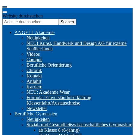
Website durchsuchen
Suchen
ANGELL Akademie
Neuigkeiten
NEU! Kunst, Handwerk und Design AG für externe
Schüler:innen
Videos
Campus
Berufliche Orientierung
Chronik
Kontakt
Anfahrt
Karriere
NEU: Akademie Wear
Formular Einverständniserklärung
Klassenfahrt/Austauschreise
Newsletter
Berufliche Gymnasien
Neuigkeiten
Sozial- und Gesundheitswissenschaftliches Gymnasium
ab Klasse 8 (6-jährig)