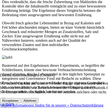
Dies verdeutlicht, dass die frische Zubereitung von Mahlzeiten die
Kontrolle über die Inhaltsstoffe ermöglicht und zu einer bewussteren
Ernährung beiträgt. Die Ergebnisse dieses Vergleichs betonen die
Bedeutung einer ausgewogenen und bewussten Ernährung.
Obwohl frisch gekochte Lebensmittel in Bezug auf Kalorien und
Fett höher abschneiden mögen, bieten sie klare Vorteile hinsichtlich
Geschmack und reduzierter Mengen an Zusatzstoffen, Salz und
Zucker. Eine ausgewogene Ernährung sollte nicht nur auf
Nährwerten basieren, sondern auch auf der Qualität der
verwendeten Zutaten und dem individuellen
Geschmacksempfinden.
Basierend auf den Ergebnissen dieses Experiments, so begriffen die
SchülerInnen, könnte eine bewusste Verbraucherentscheidung
darauf abzielen, frische Lebensmittel in den täglichen Speiseplan zu
Datenschutzeinstellungen (Cookies)
integrieren und Convenience Food mit Bedacht zu wählen. Diese
Entscheidung trägt nicht nur zur Förderung der eigenen Gesundheit
Wir nutzen Cookies auf unserer Website. Einige sind essenziell und 
bei, sondern fördert auch einen bewussteren Umgang mit den
helfen zu verstehen, wie Besucher:innen die Website nutzen (Statistik
Nahrungsmitteln, die täglich konsumiert werden.
Sie können selbst entscheiden, ob Sie sie zulassen möchten oder nicht.
Akzeptieren
Ablehnen
Weitere Informationen finden Sie in unserer » Datenschutzerklärung