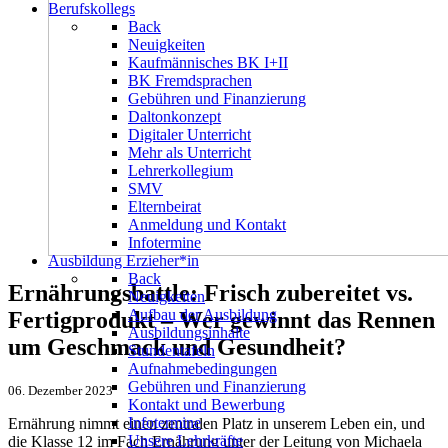
Berufskollegs
Back
Neuigkeiten
Kaufmännisches BK I+II
BK Fremdsprachen
Gebühren und Finanzierung
Daltonkonzept
Digitaler Unterricht
Mehr als Unterricht
Lehrerkollegium
SMV
Elternbeirat
Anmeldung und Kontakt
Infotermine
Ausbildung Erzieher*in
Back
Ernährungsbattle: Frisch zubereitet vs.
Neuigkeiten
Aufbau der Ausbildung
Fertigprodukt – Wer gewinnt das Rennen
Ausbildungsinhalte
um Geschmack und Gesundheit?
Stundentafeln
Aufnahmebedingungen
Gebühren und Finanzierung
06. Dezember 2023
Kontakt und Bewerbung
Infotermine
Ernährung nimmt einen zentralen Platz in unserem Leben ein, und
Unsere Lehrkräfte
die Klasse 12 im Fach Ernährung unter der Leitung von Michaela