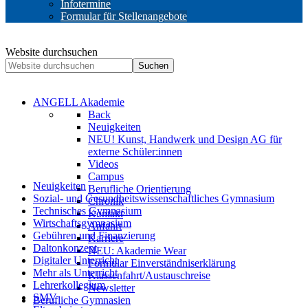
Infotermine
Formular für Stellenangebote
Website durchsuchen
Suchen
ANGELL Akademie
Back
Neuigkeiten
NEU! Kunst, Handwerk und Design AG für
externe Schüler:innen
Videos
Campus
Neuigkeiten
Berufliche Orientierung
Sozial- und Gesundheitswissenschaftliches Gymnasium
Chronik
Technisches Gymnasium
Kontakt
Wirtschaftsgymnasium
Anfahrt
Gebühren und Finanzierung
Karriere
Daltonkonzept
NEU: Akademie Wear
Digitaler Unterricht
Formular Einverständniserklärung
Mehr als Unterricht
Klassenfahrt/Austauschreise
Lehrerkollegium
Newsletter
SMV
Berufliche Gymnasien