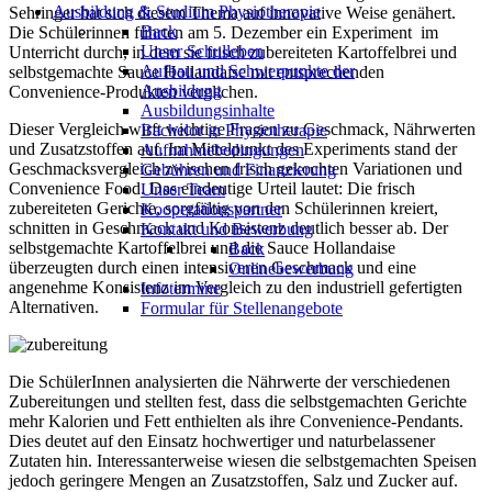
Ausbildung & Studium Physiotherapie
Sehringer hat sich diesem Thema auf innovative Weise genähert.
Back
Die Schülerinnen führten am 5. Dezember ein Experiment im
Unser Schulleben
Unterricht durch, in dem sie frisch zubereiteten Kartoffelbrei und
Aufbau und Schwerpunkte der
selbstgemachte Sauce Hollandaise mit entsprechenden
Ausbildung
Convenience-Produkten verglichen.
Ausbildungsinhalte
Dieser Vergleich wirft wichtige Fragen zu Geschmack, Nährwerten
Bachelor in Physiotherapie
und Zusatzstoffen auf. Im Mittelpunkt des Experiments stand der
Aufnahmebedingungen
Geschmacksvergleich zwischen frisch gekochten Variationen und
Gebühren und Finanzierung
Convenience Food. Das eindeutige Urteil lautet: Die frisch
Unser Team
zubereiteten Gerichte, sorgfältig von den Schülerinnen kreiert,
Kooperationspartner
schnitten in Geschmack und Konsistenz deutlich besser ab. Der
Kontakt und Bewerbung
selbstgemachte Kartoffelbrei und die Sauce Hollandaise
Back
überzeugten durch einen intensiveren Geschmack und eine
Onlinebewerbung
angenehme Konsistenz im Vergleich zu den industriell gefertigten
Infotermine
Alternativen.
Formular für Stellenangebote
Die SchülerInnen analysierten die Nährwerte der verschiedenen
Zubereitungen und stellten fest, dass die selbstgemachten Gerichte
mehr Kalorien und Fett enthielten als ihre Convenience-Pendants.
Dies deutet auf den Einsatz hochwertiger und naturbelassener
Zutaten hin. Interessanterweise wiesen die selbstgemachten Speisen
jedoch geringere Mengen an Zusatzstoffen, Salz und Zucker auf.