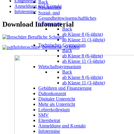
Elternbeirat
Back
Anmeldung und Kontakt
Neuigkeiten
Infotermine
Sozial- und
Gesundheitswissenschaftliches
Download Infomaterial
Gymnasium
Back
ab Klasse 8 (6-jährig)
ab Klasse 11 (3-jährig)
Technisches Gymnasium
Infobroschüre_Berufliche_Schulen
Back
ab Klasse 8 (6-jährig)
ab Klasse 11 (3-jährig)
Wirtschaftsgymnasium
Back
ab Klasse 8 (6-jährig)
ab Klasse 11 (3-jährig)
Gebühren und Finanzierung
Daltonkonzept
Digitaler Unterricht
Mehr als Unterricht
Lehrerkollegium
SMV
Elternbeirat
Anmeldung und Kontakt
Infotermine