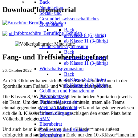
Back
Neuigkeiten
Download Infomaterial
Sozial- und
Gesundheitswissenschaftliches
Gymnasium
Back
Infobroschüre_Berufliche_Schulen
ab Klasse 8 (6-jährig)
ab Klasse 11 (3-jährig)
Technisches Gymnasium
Back
Fang- und Treffsicherheit gefragt
ab Klasse 8 (6-jährig)
ab Klasse 11 (3-jährig)
Wirtschaftsgymnasium
26. Oktober 2022
Back
ab Klasse 8 (6-jährig)
Am 26. Oktober haben sich die Mittelstufenschüler*innen in der
ab Klasse 11 (3-jährig)
Sporthalle zum Fußball- und Völkerballturnier getroffen.
Gebühren und Finanzierung
Daltonkonzept
Die Klassen 8, 9A, 9B und 10 stellten in beiden Sportarten jeweils
Digitaler Unterricht
ein Team. Um den Turniersieger zu ermitteln, traten alle Teams
Mehr als Unterricht
einmal gegeneinander an. Als absolut treff- und fangsicher erwiesen
Lehrerkollegium
sich die 8.-Klässler*innen, die ungeschlagen den ersten Platz beim
SMV
Völkerball belegten.
Elternbeirat
Und auch beim Fußball waren die 8.-Klässler*innen äußerst
Anmeldung und Kontakt
erfolgreich und mussten sich am Ende nur den 10.-Klässer*innen im
Infotermine