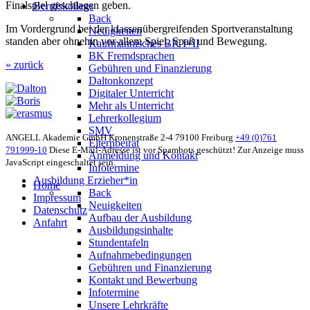
Finalspiel geschlagen geben.
Berufskollegs
Back
Im Vordergrund bei der klassenübergreifenden Sportveranstaltung
Neuigkeiten
standen aber ohnehin vor allem Spiel, Spaß und Bewegung.
Kaufmännisches BK I+II
BK Fremdsprachen
» zurück
Gebühren und Finanzierung
Daltonkonzept
Digitaler Unterricht
Mehr als Unterricht
Lehrerkollegium
SMV
ANGELL Akademie GmbH
Kronenstraße 2-4
79100 Freiburg
+49 (0)761
Elternbeirat
791999-10
Diese E-Mail-Adresse ist vor Spambots geschützt! Zur Anzeige muss
Anmeldung und Kontakt
JavaScript eingeschaltet sein.
Infotermine
Ausbildung Erzieher*in
Home
Back
Impressum
Neuigkeiten
Datenschutz
Aufbau der Ausbildung
Anfahrt
Ausbildungsinhalte
Stundentafeln
Aufnahmebedingungen
Gebühren und Finanzierung
Kontakt und Bewerbung
Infotermine
Unsere Lehrkräfte