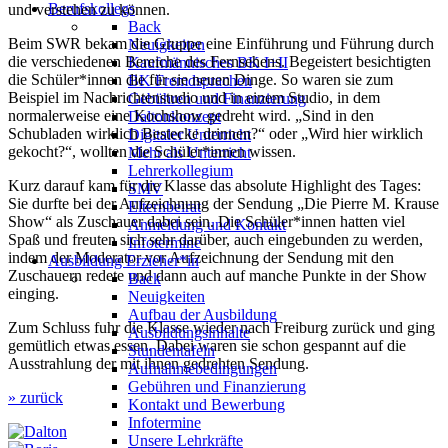
Berufskollegs
und verstehen zu können.
Back
Beim SWR bekam die Gruppe eine Einführung und Führung durch
Neuigkeiten
die verschiedenen Bereiche des Fernsehens. Begeistert besichtigten
Kaufmännisches BK I+II
die Schüler*innen die für sie neuen Dinge. So waren sie zum
BK Fremdsprachen
Beispiel im Nachrichtenstudio und in einem Studio, in dem
Gebühren und Finanzierung
normalerweise eine Kochshow gedreht wird. „Sind in den
Daltonkonzept
Schubladen wirklich Bestecke drinnen?“ oder „Wird hier wirklich
Digitaler Unterricht
gekocht?“, wollten die Schüler*innen wissen.
Mehr als Unterricht
Lehrerkollegium
Kurz darauf kam für die Klasse das absolute Highlight des Tages:
SMV
Sie durfte bei der Aufzeichnung der Sendung „Die Pierre M. Krause
Elternbeirat
Show“ als Zuschauer dabei sein. Die Schüler*innen hatten viel
Anmeldung und Kontakt
Spaß und freuten sich sehr darüber, auch eingebunden zu werden,
Infotermine
indem der Moderator vor Aufzeichnung der Sendung mit den
Ausbildung Erzieher*in
Zuschauern redete und dann auch auf manche Punkte in der Show
Back
einging.
Neuigkeiten
Aufbau der Ausbildung
Zum Schluss fuhr die Klasse wieder nach Freiburg zurück und ging
Ausbildungsinhalte
gemütlich etwas essen. Dabei waren sie schon gespannt auf die
Stundentafeln
Ausstrahlung der mit ihnen gedrehten Sendung.
Aufnahmebedingungen
Gebühren und Finanzierung
» zurück
Kontakt und Bewerbung
Infotermine
Unsere Lehrkräfte