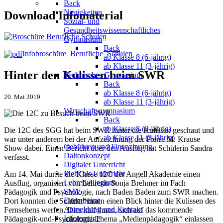
Back
Neuigkeiten
Download Infomaterial
Sozial- und
Gesundheitswissenschaftliches
Gymnasium
Back
Infobroschüre_Berufliche_Schulen
ab Klasse 8 (6-jährig)
ab Klasse 11 (3-jährig)
Hinter den Kulissen beim SWR
Technisches Gymnasium
Back
ab Klasse 8 (6-jährig)
20. Mai 2019
ab Klasse 11 (3-jährig)
Wirtschaftsgymnasium
Back
ab Klasse 8 (6-jährig)
Die 12C des SGG hat beim SWR hinter die Kulissen geschaut und
ab Klasse 11 (3-jährig)
war unter anderem bei der Aufzeichnung der Pierre M. Krause
Gebühren und Finanzierung
Show dabei. Einen Bericht über den Ausflug hat Schülerin Sandra
Daltonkonzept
verfasst.
Digitaler Unterricht
Mehr als Unterricht
Am 14. Mai durfte die Klasse 12C der Angell Akademie einen
Lehrerkollegium
Ausflug, organisiert von Lehrerin Sonja Brehmer im Fach
SMV
Pädagogik und Psychologie, nach Baden Baden zum SWR machen.
Elternbeirat
Dort konnten die Schüler*innen einen Blick hinter die Kulissen des
Anmeldung und Kontakt
Fernsehens werfen. Dies half ihnen, sich auf das kommende
Infotermine
Pädagogik-und-Psychologie-Thema „Medienpädagogik“ einlassen