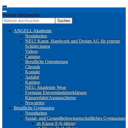
Website durchsuchen
Suchen
ANGELL Akademie
Neuigkeiten
NEU! Kunst, Handwerk und Design AG für externe
Schüler:innen
Videos
Campus
Berufliche Orientierung
Chronik
Kontakt
Anfahrt
Karriere
NEU: Akademie Wear
Formular Einverständniserklärung
Klassenfahrt/Austauschreise
Newsletter
Berufliche Gymnasien
Neuigkeiten
Sozial- und Gesundheitswissenschaftliches Gymnasium
ab Klasse 8 (6-jährig)