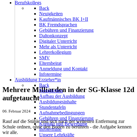
Berufskollegs
Back
Neuigkeiten
Kaufmännisches BK I+II
BK Fremdsprachen
Gebühren und Finanzierung
Daltonkonzept
Digitaler Unterricht
Mehr als Unterricht
Lehrerkollegium
SMV
Elternbeirat
Anmeldung und Kontakt
Infotermine
Ausbildung Erzieher*in
Back
Mehrere Milliarden in der SG-Klasse 12d
Neuigkeiten
Aufbau der Ausbildung
aufgetaucht
Ausbildungsinhalte
Stundentafeln
06. Februar 2024
Aufnahmebedingungen
Gebühren und Finanzierung
Rauf auf die Stühle und sich nach der weitesten Entfernung zur
Kontakt und Bewerbung
Schule ordnen, ohne den Boden zu berühren - die Aufgabe kennen
Infotermine
wir alle.
Unsere Lehrkräfte