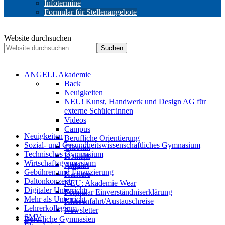
Infotermine
Formular für Stellenangebote
Website durchsuchen
Suchen
ANGELL Akademie
Back
Neuigkeiten
NEU! Kunst, Handwerk und Design AG für
externe Schüler:innen
Videos
Campus
Neuigkeiten
Berufliche Orientierung
Sozial- und Gesundheitswissenschaftliches Gymnasium
Chronik
Technisches Gymnasium
Kontakt
Wirtschaftsgymnasium
Anfahrt
Gebühren und Finanzierung
Karriere
Daltonkonzept
NEU: Akademie Wear
Digitaler Unterricht
Formular Einverständniserklärung
Mehr als Unterricht
Klassenfahrt/Austauschreise
Lehrerkollegium
Newsletter
SMV
Berufliche Gymnasien