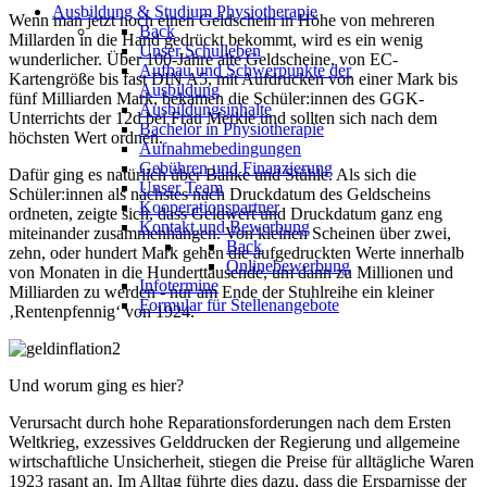
Ausbildung & Studium Physiotherapie
Wenn man jetzt noch einen Geldschein in Höhe von mehreren
Back
Millarden in die Hand gedrückt bekommt, wird es ein wenig
Unser Schulleben
wunderlicher. Über 100-Jahre alte Geldscheine, von EC-
Aufbau und Schwerpunkte der
Kartengröße bis fast DIN A5, mit Aufdrucken von einer Mark bis
Ausbildung
fünf Milliarden Mark, bekamen die Schüler:innen des GGK-
Ausbildungsinhalte
Unterrichts der 12d bei Frau Merkle und sollten sich nach dem
Bachelor in Physiotherapie
höchsten Wert ordnen.
Aufnahmebedingungen
Gebühren und Finanzierung
Dafür ging es natürlich über Bänke und Stühle. Als sich die
Unser Team
Schüler:innen als nächstes nach Druckdatum des Geldscheins
Kooperationspartner
ordneten, zeigte sich, dass Geldwert und Druckdatum ganz eng
Kontakt und Bewerbung
miteinander zusammenhängen. Von kleinen Scheinen über zwei,
Back
zehn, oder hundert Mark gehen die aufgedruckten Werte innerhalb
Onlinebewerbung
von Monaten in die Hunderttausende, um dann zu Millionen und
Infotermine
Milliarden zu werden - nur am Ende der Stuhlreihe ein kleiner
Formular für Stellenangebote
‚Rentenpfennig‘ von 1924.
Und worum ging es hier?
Verursacht durch hohe Reparationsforderungen nach dem Ersten
Weltkrieg, exzessives Gelddrucken der Regierung und allgemeine
wirtschaftliche Unsicherheit, stiegen die Preise für alltägliche Waren
1923 rasant an. Im Alltag führte dies dazu, dass die Ersparnisse der