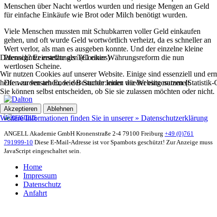
Menschen über Nacht wertlos wurden und riesige Mengen an Geld
für einfache Einkäufe wie Brot oder Milch benötigt wurden.
Viele Menschen mussten mit Schubkarren voller Geld einkaufen
gehen, und oft wurde Geld wortwörtlich verheizt, da es schneller an
Wert verlor, als man es ausgeben konnte. Und der einzelne kleine
Datenschutzeinstellungen (Cookies)
Pfennig? Er ersetzte als Teil einer Währungsreform die nun
wertlosen Scheine.
Wir nutzen Cookies auf unserer Website. Einige sind essenziell und 
helfen zu verstehen, wie Besucher:innen die Website nutzen (Statistik
Die wurden am Ende der Stunde leider wieder eingesammelt.
Sie können selbst entscheiden, ob Sie sie zulassen möchten oder nicht.
Akzeptieren
Ablehnen
Weitere Informationen finden Sie in unserer » Datenschutzerklärung
ANGELL Akademie GmbH
Kronenstraße 2-4
79100 Freiburg
+49 (0)761
791999-10
Diese E-Mail-Adresse ist vor Spambots geschützt! Zur Anzeige muss
JavaScript eingeschaltet sein.
Home
Impressum
Datenschutz
Anfahrt