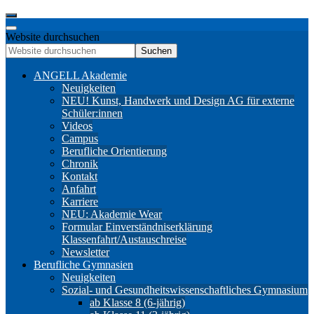
Website durchsuchen
Suchen
ANGELL Akademie
Neuigkeiten
NEU! Kunst, Handwerk und Design AG für externe
Schüler:innen
Videos
Campus
Berufliche Orientierung
Chronik
Kontakt
Anfahrt
Karriere
NEU: Akademie Wear
Formular Einverständniserklärung
Klassenfahrt/Austauschreise
Newsletter
Berufliche Gymnasien
Neuigkeiten
Sozial- und Gesundheitswissenschaftliches Gymnasium
ab Klasse 8 (6-jährig)