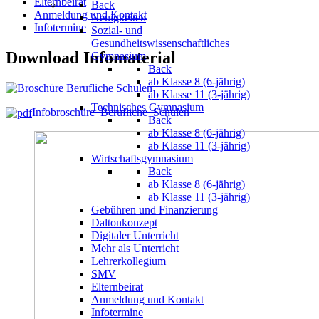
Elternbeirat
Back
Anmeldung und Kontakt
Neuigkeiten
Infotermine
Sozial- und
Gesundheitswissenschaftliches
Download Infomaterial
Gymnasium
Back
ab Klasse 8 (6-jährig)
ab Klasse 11 (3-jährig)
Technisches Gymnasium
Infobroschüre_Berufliche_Schulen
Back
ab Klasse 8 (6-jährig)
ab Klasse 11 (3-jährig)
Wirtschaftsgymnasium
Back
ab Klasse 8 (6-jährig)
ab Klasse 11 (3-jährig)
Gebühren und Finanzierung
Daltonkonzept
Digitaler Unterricht
Mehr als Unterricht
Lehrerkollegium
SMV
Elternbeirat
Anmeldung und Kontakt
Infotermine