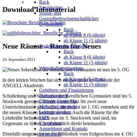
Back
Neuigkeiten
Download Infomaterial
Sozial- und
Gesundheitswissenschaftliches
Gymnasium
Back
Infobroschüre_Berufliche_Schulen
ab Klasse 8 (6-jährig)
ab Klasse 11 (3-jährig)
Neue Räume – Raum für Neues
Technisches Gymnasium
Back
ab Klasse 8 (6-jährig)
24. September 2021
ab Klasse 11 (3-jährig)
Wirtschaftsgymnasium
Back
ab Klasse 8 (6-jährig)
In den letzten Wochen hat sich einiges getan im Gebäude der
ab Klasse 11 (3-jährig)
ANGELL Akademie.
Gebühren und Finanzierung
Daltonkonzept
Schulleitung und Sekretariat der Beruflichen Gymnasien sind ins 5.
Digitaler Unterricht
Stockwerk gezogen. Damit wurde Platz für zwei neue
Mehr als Unterricht
Unterrichtsräume geschaffen, die derzeit im 1. OG entstehen und für
Lehrerkollegium
die neuen Klassen benötigt werden. Auch die Räume für die
SMV
Lehrkräfte befinden sich nun im 5. Stockwerk und sind, im
Elternbeirat
Gegensatz zu bisher, jetzt räumlich direkt beieinander.
Anmeldung und Kontakt
Ebenfalls umgezogen ist die Bibliothek vom Erdgeschoss ins 4. OG
Infotermine