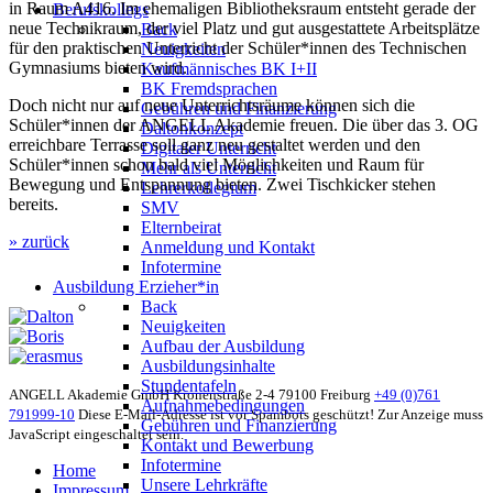
in Raum A416. Im ehemaligen Bibliotheksraum entsteht gerade der
Berufskollegs
neue Technikraum, der viel Platz und gut ausgestattete Arbeitsplätze
Back
für den praktischen Unterricht der Schüler*innen des Technischen
Neuigkeiten
Gymnasiums bieten wird.
Kaufmännisches BK I+II
BK Fremdsprachen
Doch nicht nur auf neue Unterrichtsräume können sich die
Gebühren und Finanzierung
Schüler*innen der ANGELL Akademie freuen. Die über das 3. OG
Daltonkonzept
erreichbare Terrasse soll ganz neu gestaltet werden und den
Digitaler Unterricht
Schüler*innen schon bald viel Möglichkeiten und Raum für
Mehr als Unterricht
Bewegung und Entspannung bieten. Zwei Tischkicker stehen
Lehrerkollegium
bereits.
SMV
Elternbeirat
» zurück
Anmeldung und Kontakt
Infotermine
Ausbildung Erzieher*in
Back
Neuigkeiten
Aufbau der Ausbildung
Ausbildungsinhalte
Stundentafeln
ANGELL Akademie GmbH
Kronenstraße 2-4
79100 Freiburg
+49 (0)761
Aufnahmebedingungen
791999-10
Diese E-Mail-Adresse ist vor Spambots geschützt! Zur Anzeige muss
Gebühren und Finanzierung
JavaScript eingeschaltet sein.
Kontakt und Bewerbung
Infotermine
Home
Unsere Lehrkräfte
Impressum