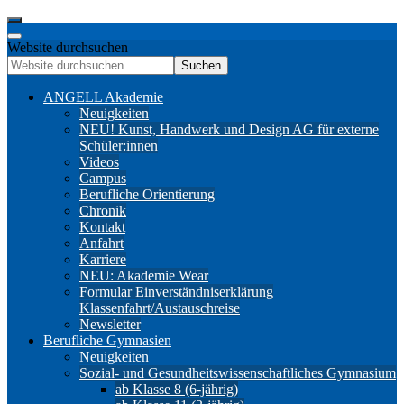
Website durchsuchen
Suchen
ANGELL Akademie
Neuigkeiten
NEU! Kunst, Handwerk und Design AG für externe
Schüler:innen
Videos
Campus
Berufliche Orientierung
Chronik
Kontakt
Anfahrt
Karriere
NEU: Akademie Wear
Formular Einverständniserklärung
Klassenfahrt/Austauschreise
Newsletter
Berufliche Gymnasien
Neuigkeiten
Sozial- und Gesundheitswissenschaftliches Gymnasium
ab Klasse 8 (6-jährig)