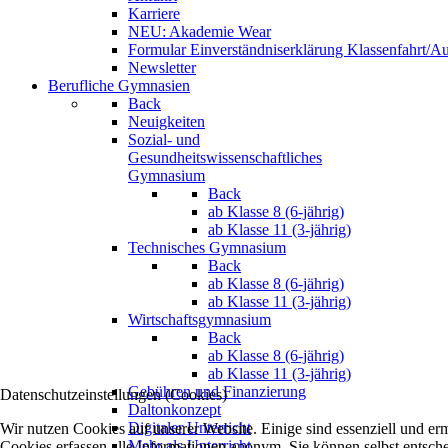
Karriere
NEU: Akademie Wear
Formular Einverständniserklärung Klassenfahrt/Au
Newsletter
Berufliche Gymnasien
Back
Neuigkeiten
Sozial- und
Gesundheitswissenschaftliches
Gymnasium
Back
ab Klasse 8 (6-jährig)
ab Klasse 11 (3-jährig)
Technisches Gymnasium
Back
ab Klasse 8 (6-jährig)
ab Klasse 11 (3-jährig)
Wirtschaftsgymnasium
Back
ab Klasse 8 (6-jährig)
ab Klasse 11 (3-jährig)
Gebühren und Finanzierung
Datenschutzeinstellungen (Cookies)
Daltonkonzept
Digitaler Unterricht
Wir nutzen Cookies auf unserer Website. Einige sind essenziell und e
Mehr als Unterricht
Cookies erfassen alle Informationen anonym. Sie können selbst entsche