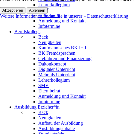
Lehrerkollegium
SMV
Akzeptieren
Ablehnen
Elternbeirat
Weitere Informationen finden Sie in unserer » Datenschutzerklärung
Anmeldung und Kontakt
Infotermine
Berufskollegs
Back
Neuigkeiten
Kaufmännisches BK I+II
BK Fremdsprachen
Gebühren und Finanzierung
Daltonkonzept
Digitaler Unterricht
Mehr als Unterricht
Lehrerkollegium
SMV
Elternbeirat
Anmeldung und Kontakt
Infotermine
Ausbildung Erzieher*in
Back
Neuigkeiten
Aufbau der Ausbildung
Ausbildungsinhalte
Stundentafeln