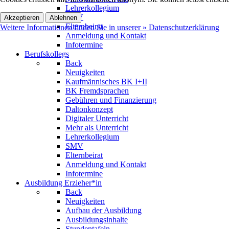
Lehrerkollegium
SMV
Akzeptieren
Ablehnen
Elternbeirat
Weitere Informationen finden Sie in unserer » Datenschutzerklärung
Anmeldung und Kontakt
Infotermine
Berufskollegs
Back
Neuigkeiten
Kaufmännisches BK I+II
BK Fremdsprachen
Gebühren und Finanzierung
Daltonkonzept
Digitaler Unterricht
Mehr als Unterricht
Lehrerkollegium
SMV
Elternbeirat
Anmeldung und Kontakt
Infotermine
Ausbildung Erzieher*in
Back
Neuigkeiten
Aufbau der Ausbildung
Ausbildungsinhalte
Stundentafeln