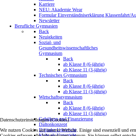
Karriere
NEU: Akademie Wear
Formular Einverständniserklärung Klassenfahrt/Au
Newsletter
Berufliche Gymnasien
Back
Neuigkeiten
Sozial- und
Gesundheitswissenschaftliches
Gymnasium
Back
ab Klasse 8 (6-jährig)
ab Klasse 11 (3-jährig)
Technisches Gymnasium
Back
ab Klasse 8 (6-jährig)
ab Klasse 11 (3-jährig)
Wirtschaftsgymnasium
Back
ab Klasse 8 (6-jährig)
ab Klasse 11 (3-jährig)
Gebühren und Finanzierung
Datenschutzeinstellungen (Cookies)
Daltonkonzept
Digitaler Unterricht
Wir nutzen Cookies auf unserer Website. Einige sind essenziell und e
Mehr als Unterricht
Cookies erfassen alle Informationen anonym. Sie können selbst entsche