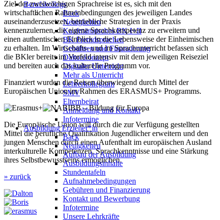
Ziel der zweiwöchigen Sprachreise ist es, sich mit den
Berufskollegs
wirtschaftlichen Rahmenbedingungen des jeweiligen Landes
Back
auseinanderzusetzen, betriebliche Strategien in der Praxis
Neuigkeiten
kennenzulernen, die eigene Sprachkompetenz zu erweitern und
Kaufmännisches BK I+II
einen authentischen Einblick in die Lebensweise der Einheimischen
BK Fremdsprachen
zu erhalten. Im Wirtschafts- und im Sprachunterricht befassen sich
Gebühren und Finanzierung
die BKler bereits im Vorfeld intensiv mit dem jeweiligen Reiseziel
Daltonkonzept
und bereiten auch das kulturelle Programm vor.
Digitaler Unterricht
Mehr als Unterricht
Finanziert wurden die Reisen überwiegend durch Mittel der
Lehrerkollegium
Europäischen Union im Rahmen des ERASMUS+ Programms.
SMV
Elternbeirat
Anmeldung und Kontakt
Infotermine
Die Europäische Union will durch die zur Verfügung gestellten
Ausbildung Erzieher*in
Mittel die berufliche Qualifikation Jugendlicher erweitern und den
Back
jungen Menschen durch einen Aufenthalt im europäischen Ausland
Neuigkeiten
interkulturelle Kompetenzen, Sprachkenntnisse und eine Stärkung
Aufbau der Ausbildung
ihres Selbstbewusstseins ermöglichen.
Ausbildungsinhalte
Stundentafeln
» zurück
Aufnahmebedingungen
Gebühren und Finanzierung
Kontakt und Bewerbung
Infotermine
Unsere Lehrkräfte