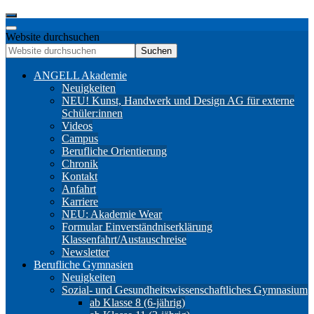
Website durchsuchen
Suchen
ANGELL Akademie
Neuigkeiten
NEU! Kunst, Handwerk und Design AG für externe
Schüler:innen
Videos
Campus
Berufliche Orientierung
Chronik
Kontakt
Anfahrt
Karriere
NEU: Akademie Wear
Formular Einverständniserklärung
Klassenfahrt/Austauschreise
Newsletter
Berufliche Gymnasien
Neuigkeiten
Sozial- und Gesundheitswissenschaftliches Gymnasium
ab Klasse 8 (6-jährig)