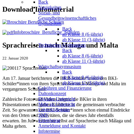
Back
Neuigkeiten
Download Infomaterial
Sozial- und
Gesundheitswissenschaftliches
Gymnasium
Back
Infobroschüre_Berufliche_Schulen
ab Klasse 8 (6-jährig)
ab Klasse 11 (3-jährig)
Sprachreisen nach Málaga und Malta
Technisches Gymnasium
Back
ab Klasse 8 (6-jährig)
22. Januar 2020
ab Klasse 11 (3-jährig)
Wirtschaftsgymnasium
Back
ab Klasse 8 (6-jährig)
Am 17. Januar berichteten die BKII-Schüler*innen den BKI-
ab Klasse 11 (3-jährig)
Schüler*innen von ihren Sprachreisen nach Málaga und Malta im
Gebühren und Finanzierung
vergangenen Schuljahr.
Daltonkonzept
Digitaler Unterricht
Zahlreiche Fotos und Videos zeigten die BKler in ihren
Mehr als Unterricht
Präsentationen und gaben Einblicke in die gemeinsam verbrachte
Lehrerkollegium
Zeit. So gewannen die BKI-Schüler*innen schon einmal Eindrücke
SMV
von den Orten und Aktivitäten, die sie dieses Jahr ebenfalls
Elternbeirat
erwarten. Im Juli werden sie selbst auf Sprachreise nach Málaga und
Anmeldung und Kontakt
Malta gehen.
Infotermine