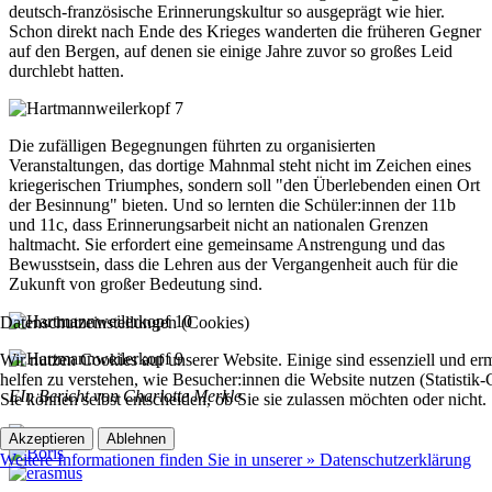
deutsch-französische Erinnerungskultur so ausgeprägt wie hier.
Schon direkt nach Ende des Krieges wanderten die früheren Gegner
auf den Bergen, auf denen sie einige Jahre zuvor so großes Leid
durchlebt hatten.
Die zufälligen Begegnungen führten zu organisierten
Veranstaltungen, das dortige Mahnmal steht nicht im Zeichen eines
kriegerischen Triumphes, sondern soll "den Überlebenden einen Ort
der Besinnung" bieten. Und so lernten die Schüler:innen der 11b
und 11c, dass Erinnerungsarbeit nicht an nationalen Grenzen
haltmacht. Sie erfordert eine gemeinsame Anstrengung und das
Bewusstsein, dass die Lehren aus der Vergangenheit auch für die
Zukunft von großer Bedeutung sind.
Datenschutzeinstellungen (Cookies)
Wir nutzen Cookies auf unserer Website. Einige sind essenziell und 
helfen zu verstehen, wie Besucher:innen die Website nutzen (Statistik
EIn Bericht von Charlotte Merkle
Sie können selbst entscheiden, ob Sie sie zulassen möchten oder nicht.
Akzeptieren
Ablehnen
Weitere Informationen finden Sie in unserer » Datenschutzerklärung