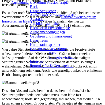
Lehrer:innen Herrn Hippchen, Frau Schwarz und Frau Merkle
Ausbildung & Studium Physiotherapie
feststellen konnten.
Back
Unser Schulleben
Es ist aber noch viel mehr: es ist eindrücklich. Auch bei schönstem
Aufbau und Schwerpunkte der
Wetter erinnert die Kraterlandschaft am
Hartmannweilerkopf im
Ausbildung
französischen Elsass
an die vielen Granaten, die hier zu
Ausbildungsinhalte
Abertausenden in den Kriegsjahren 1914-1918 einschlugen.
Bachelor in Physiotherapie
Aufnahmebedingungen
Gebühren und Finanzierung
Unser Team
Kooperationspartner
Kontakt und Bewerbung
Vier Jahre Stellungskrieg bedeuten, dass dass die Frontverläufe
Back
nahezu unveränderten blieben und die Gräben immer weiter
Onlinebewerbung
befestigt wurden. Auf der Wanderung durch die ehemaligen
Infotermine
Schützengräben konnten die Schüler:innen demnach so einiges
Formular für Stellenangebote
wahrnehmen: Zum Beispiel, dass 1m Breite mit Rucksack schon
ganz schön eng sein kann. Auch, wie gruselig dunkel die erhaltenen
Beobachtungsposten noch immer sind.
Dass 4m Abstand zwischen den deutschen und französischen
Schützengräben bedeutete haben muss, man lebte fast
nebeneinander, hörte sich gegenseitig, mal lachen, mal sterben. An
kaum einem anderen Ort des Ersten Weltkrieges ist die gemeinsame