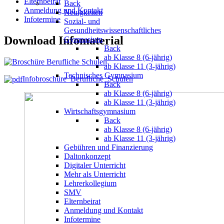
Elternbeirat
Back
Anmeldung und Kontakt
Neuigkeiten
Infotermine
Sozial- und
Gesundheitswissenschaftliches
Download Infomaterial
Gymnasium
Back
ab Klasse 8 (6-jährig)
ab Klasse 11 (3-jährig)
Technisches Gymnasium
Infobroschüre_Berufliche_Schulen
Back
ab Klasse 8 (6-jährig)
ab Klasse 11 (3-jährig)
Wirtschaftsgymnasium
Back
ab Klasse 8 (6-jährig)
ab Klasse 11 (3-jährig)
Gebühren und Finanzierung
Daltonkonzept
Digitaler Unterricht
Mehr als Unterricht
Lehrerkollegium
SMV
Elternbeirat
Anmeldung und Kontakt
Infotermine