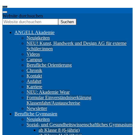
Website durchsuchen
Suchen
ANGELL Akademie
Neuigkeiten
NEU! Kunst, Handwerk und Design AG für externe
Schüler:innen
Videos
Campus
Berufliche Orientierung
Chronik
Kontakt
Anfahrt
Karriere
NEU: Akademie Wear
Formular Einverständniserklärung
Klassenfahrt/Austauschreise
Newsletter
Berufliche Gymnasien
Neuigkeiten
Sozial- und Gesundheitswissenschaftliches Gymnasium
ab Klasse 8 (6-jährig)