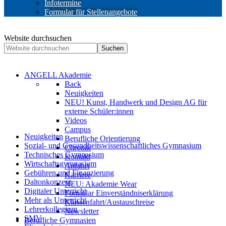
Infotermine
Formular für Stellenangebote
Website durchsuchen
Suchen
ANGELL Akademie
Back
Neuigkeiten
NEU! Kunst, Handwerk und Design AG für
externe Schüler:innen
Videos
Campus
Neuigkeiten
Berufliche Orientierung
Sozial- und Gesundheitswissenschaftliches Gymnasium
Chronik
Technisches Gymnasium
Kontakt
Wirtschaftsgymnasium
Anfahrt
Gebühren und Finanzierung
Karriere
Daltonkonzept
NEU: Akademie Wear
Digitaler Unterricht
Formular Einverständniserklärung
Mehr als Unterricht
Klassenfahrt/Austauschreise
Lehrerkollegium
Newsletter
SMV
Berufliche Gymnasien