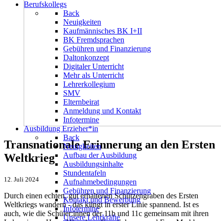
Berufskollegs
Back
Neuigkeiten
Kaufmännisches BK I+II
BK Fremdsprachen
Gebühren und Finanzierung
Daltonkonzept
Digitaler Unterricht
Mehr als Unterricht
Lehrerkollegium
SMV
Elternbeirat
Anmeldung und Kontakt
Infotermine
Ausbildung Erzieher*in
Back
Transnationale Erinnerung an den Ersten
Neuigkeiten
Aufbau der Ausbildung
Weltkrieg
Ausbildungsinhalte
Stundentafeln
12. Juli 2024
Aufnahmebedingungen
Gebühren und Finanzierung
Durch einen echten, gut erhaltenen Schützengraben des Ersten
Kontakt und Bewerbung
Weltkriegs wandern - das klingt in erster Linie spannend. Ist es
Infotermine
auch, wie die Schüler:innen der 11b und 11c gemeinsam mit ihren
Unsere Lehrkräfte