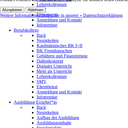
Lehrerkollegium
SMV
Akzeptieren
Ablehnen
Elternbeirat
Weitere Informationen finden Sie in unserer » Datenschutzerklärung
Anmeldung und Kontakt
Infotermine
Berufskollegs
Back
Neuigkeiten
Kaufmännisches BK I+II
BK Fremdsprachen
Gebühren und Finanzierung
Daltonkonzept
Digitaler Unterricht
Mehr als Unterricht
Lehrerkollegium
SMV
Elternbeirat
Anmeldung und Kontakt
Infotermine
Ausbildung Erzieher*in
Back
Neuigkeiten
Aufbau der Ausbildung
Ausbildungsinhalte
Stundentafeln