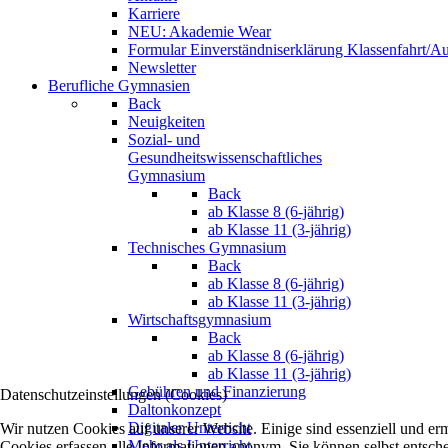
Karriere
NEU: Akademie Wear
Formular Einverständniserklärung Klassenfahrt/Au
Newsletter
Berufliche Gymnasien
Back
Neuigkeiten
Sozial- und
Gesundheitswissenschaftliches
Gymnasium
Back
ab Klasse 8 (6-jährig)
ab Klasse 11 (3-jährig)
Technisches Gymnasium
Back
ab Klasse 8 (6-jährig)
ab Klasse 11 (3-jährig)
Wirtschaftsgymnasium
Back
ab Klasse 8 (6-jährig)
ab Klasse 11 (3-jährig)
Gebühren und Finanzierung
Datenschutzeinstellungen (Cookies)
Daltonkonzept
Digitaler Unterricht
Wir nutzen Cookies auf unserer Website. Einige sind essenziell und e
Mehr als Unterricht
Cookies erfassen alle Informationen anonym. Sie können selbst entsche