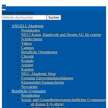
Website durchsuchen
Suchen
ANGELL Akademie
Neuigkeiten
NEU! Kunst, Handwerk und Design AG für externe
Schüler:innen
Videos
Campus
Berufliche Orientierung
Chronik
Kontakt
Anfahrt
Karriere
NEU: Akademie Wear
Formular Einverständniserklärung
Klassenfahrt/Austauschreise
Newsletter
Berufliche Gymnasien
Neuigkeiten
Sozial- und Gesundheitswissenschaftliches Gymnasium
ab Klasse 8 (6-jährig)