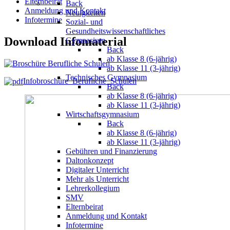
Elternbeirat
Back
Anmeldung und Kontakt
Neuigkeiten
Infotermine
Sozial- und
Gesundheitswissenschaftliches
Download Infomaterial
Gymnasium
Back
ab Klasse 8 (6-jährig)
ab Klasse 11 (3-jährig)
Technisches Gymnasium
Infobroschüre_Berufliche_Schulen
Back
ab Klasse 8 (6-jährig)
ab Klasse 11 (3-jährig)
Wirtschaftsgymnasium
Back
ab Klasse 8 (6-jährig)
ab Klasse 11 (3-jährig)
Gebühren und Finanzierung
Daltonkonzept
Digitaler Unterricht
Mehr als Unterricht
Lehrerkollegium
SMV
Elternbeirat
Anmeldung und Kontakt
Infotermine