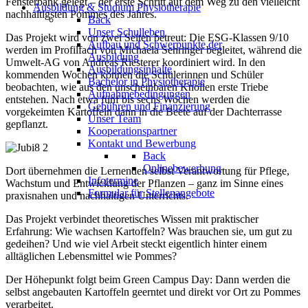
Fensterbank gelegt – der erste Schritt auf dem Weg zu den vielleicht
Ausbildung & Studium Physiotherapie
nachhaltigsten Pommes des Jahres.
Back
Unser Schulleben
Das Projekt wird von zwei Seiten betreut: Die ESG-Klassen 9/10
Aufbau und Schwerpunkte der
werden im Profilfach von Michaela Sehringer begleitet, während die
Ausbildung
Umwelt-AG von Andreas Riesterer koordiniert wird. In den
Ausbildungsinhalte
kommenden Wochen können die Schülerinnen und Schüler
Bachelor in Physiotherapie
beobachten, wie aus den unscheinbaren Knollen erste Triebe
Aufnahmebedingungen
entstehen. Nach etwa fünf bis sechs Wochen werden die
Gebühren und Finanzierung
vorgekeimten Kartoffeln dann in die Beete auf der Dachterrasse
Unser Team
gepflanzt.
Kooperationspartner
Kontakt und Bewerbung
Back
Onlinebewerbung
Dort übernehmen die Lernenden selbst Verantwortung für Pflege,
Infotermine
Wachstum und Entwicklung der Pflanzen – ganz im Sinne eines
Formular für Stellenangebote
praxisnahen und nachhaltigen Unterrichts.
Das Projekt verbindet theoretisches Wissen mit praktischer
Erfahrung: Wie wachsen Kartoffeln? Was brauchen sie, um gut zu
gedeihen? Und wie viel Arbeit steckt eigentlich hinter einem
alltäglichen Lebensmittel wie Pommes?
Der Höhepunkt folgt beim Green Campus Day: Dann werden die
selbst angebauten Kartoffeln geerntet und direkt vor Ort zu Pommes
verarbeitet.