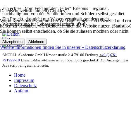
Ein echtes „Vom Feld auf den Teller“-Erlebnis – regional,
Datenschutzeinstellungen (Cookies)
nachhaltig und von den Schülerinnen und Schülern selbst gestaltet.
Ein Projekt, das nicht nur Wissen vermittelt, sondern auch
Wir nutzen Cookies auf unserer Website. Einige sind essenziell und 
Wertschätzung für Lebensmittel schafft. 🍟🌱
helfen zu verstehen, wie Besucher:innen die Website nutzen (Statistik
Sie können selbst entscheiden, ob Sie sie zulassen möchten oder nicht.
Akzeptieren
Ablehnen
Weitere Informationen finden Sie in unserer » Datenschutzerklärung
ANGELL Akademie GmbH
Kronenstraße 2-4
79100 Freiburg
+49 (0)761
791999-10
Diese E-Mail-Adresse ist vor Spambots geschützt! Zur Anzeige muss
JavaScript eingeschaltet sein.
Home
Impressum
Datenschutz
Anfahrt