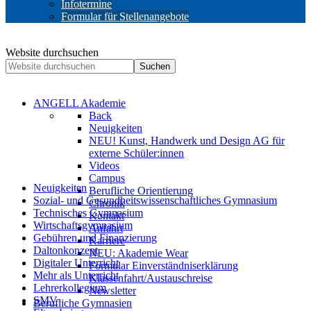
Infotermine
Formular für Stellenangebote
Website durchsuchen
Suchen
ANGELL Akademie
Back
Neuigkeiten
NEU! Kunst, Handwerk und Design AG für
externe Schüler:innen
Videos
Campus
Neuigkeiten
Berufliche Orientierung
Sozial- und Gesundheitswissenschaftliches Gymnasium
Chronik
Technisches Gymnasium
Kontakt
Wirtschaftsgymnasium
Anfahrt
Gebühren und Finanzierung
Karriere
Daltonkonzept
NEU: Akademie Wear
Digitaler Unterricht
Formular Einverständniserklärung
Mehr als Unterricht
Klassenfahrt/Austauschreise
Lehrerkollegium
Newsletter
SMV
Berufliche Gymnasien