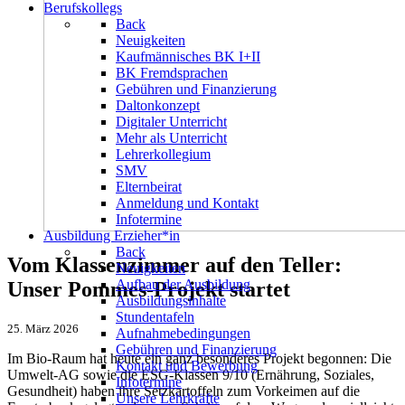
Berufskollegs
Back
Neuigkeiten
Kaufmännisches BK I+II
BK Fremdsprachen
Gebühren und Finanzierung
Daltonkonzept
Digitaler Unterricht
Mehr als Unterricht
Lehrerkollegium
SMV
Elternbeirat
Anmeldung und Kontakt
Infotermine
Ausbildung Erzieher*in
Back
Vom Klassenzimmer auf den Teller:
Neuigkeiten
Aufbau der Ausbildung
Unser Pommes-Projekt startet
Ausbildungsinhalte
Stundentafeln
25. März 2026
Aufnahmebedingungen
Gebühren und Finanzierung
Im Bio-Raum hat heute ein ganz besonderes Projekt begonnen: Die
Kontakt und Bewerbung
Umwelt-AG sowie die ESG-Klassen 9/10 (Ernährung, Soziales,
Infotermine
Gesundheit) haben ihre Setzkartoffeln zum Vorkeimen auf die
Unsere Lehrkräfte