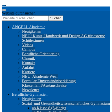
Website durchsuchen
Suchen
ANGELL Akademie
Neuigkeiten
NEU! Kunst, Handwerk und Design AG für externe
Schüler:innen
Videos
Campus
Berufliche Orientierung
Chronik
Kontakt
Anfahrt
Karriere
NEU: Akademie Wear
Formular Einverständniserklärung
Klassenfahrt/Austauschreise
Newsletter
Berufliche Gymnasien
Neuigkeiten
Sozial- und Gesundheitswissenschaftliches Gymnasium
ab Klasse 8 (6-jährig)