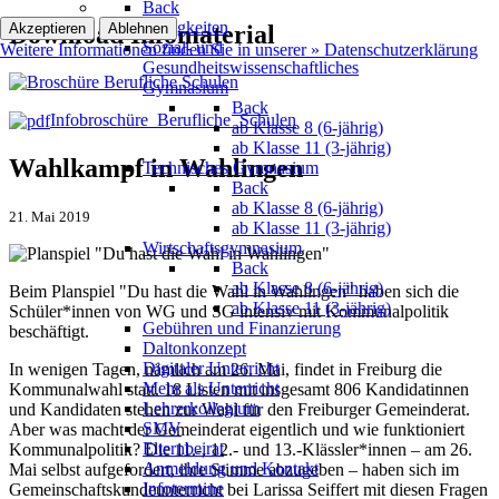
Back
Neuigkeiten
Download Infomaterial
Akzeptieren
Ablehnen
Sozial- und
Weitere Informationen finden Sie in unserer » Datenschutzerklärung
Gesundheitswissenschaftliches
Gymnasium
Back
Infobroschüre_Berufliche_Schulen
ab Klasse 8 (6-jährig)
ab Klasse 11 (3-jährig)
Wahlkampf in Wahlingen
Technisches Gymnasium
Back
ab Klasse 8 (6-jährig)
21. Mai 2019
ab Klasse 11 (3-jährig)
Wirtschaftsgymnasium
Back
ab Klasse 8 (6-jährig)
Beim Planspiel "Du hast die Wahl in Wahlingen" haben sich die
ab Klasse 11 (3-jährig)
Schüler*innen von WG und SG intensiv mit Kommunalpolitik
Gebühren und Finanzierung
beschäftigt.
Daltonkonzept
Digitaler Unterricht
In wenigen Tagen, nämlich am 26. Mai, findet in Freiburg die
Mehr als Unterricht
Kommunalwahl statt. 18 Listen mit insgesamt 806 Kandidatinnen
Lehrerkollegium
und Kandidaten stehen zur Wahl für den Freiburger Gemeinderat.
SMV
Aber was macht der Gemeinderat eigentlich und wie funktioniert
Elternbeirat
Kommunalpolitik? Die 11.-, 12.- und 13.-Klässler*innen – am 26.
Anmeldung und Kontakt
Mai selbst aufgefordert, ihre Stimme abzugeben – haben sich im
Infotermine
Gemeinschaftskundeunterricht bei Larissa Seiffert mit diesen Fragen