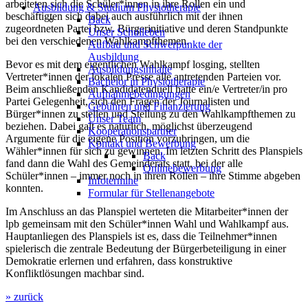
arbeiteten sich die Schüler*innen in ihre Rollen ein und
Ausbildung & Studium Physiotherapie
beschäftigten sich dabei auch ausführlich mit der ihnen
Back
zugeordneten Partei bzw. Bürgerinitiative und deren Standpunkte
Unser Schulleben
bei den verschiedenen Wahlkampfthemen.
Aufbau und Schwerpunkte der
Ausbildung
Bevor es mit dem eigentlichen Wahlkampf losging, stellten
Ausbildungsinhalte
Vertreter*innen der lokalen Presse alle antretenden Parteien vor.
Bachelor in Physiotherapie
Beim anschließenden Kandidatenduell hatte ein/e Vertreter/in pro
Aufnahmebedingungen
Partei Gelegenheit, sich den Fragen der Journalisten und
Gebühren und Finanzierung
Bürger*innen zu stellen und Stellung zu den Wahlkampfthemen zu
Unser Team
beziehen. Dabei galt es natürlich, möglichst überzeugend
Kooperationspartner
Argumente für die eigene Position vorzubringen, um die
Kontakt und Bewerbung
Wähler*innen für sich zu gewinnen. Im letzten Schritt des Planspiels
Back
fand dann die Wahl des Gemeinderats statt, bei der alle
Onlinebewerbung
Schüler*innen – immer noch in ihren Rollen – ihre Stimme abgeben
Infotermine
konnten.
Formular für Stellenangebote
Im Anschluss an das Planspiel werteten die Mitarbeiter*innen der
lpb gemeinsam mit den Schüler*innen Wahl und Wahlkampf aus.
Hauptanliegen des Planspiels ist es, dass die Teilnehmer*innen
spielerisch die zentrale Bedeutung der Bürgerbeteiligung in einer
Demokratie erlernen und erfahren, dass konstruktive
Konfliktlösungen machbar sind.
» zurück