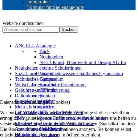
Infotermine
Formular für Stellenangebote
Website durchsuchen
Suchen
ANGELL Akademie
Back
Neuigkeiten
NEU! Kunst, Handwerk und Design AG für
Neuigkeiten
externe Schüler:innen
Sozial- und Gesundheitswissenschaftliches Gymnasium
Videos
Technisches Gymnasium
Campus
Wirtschaftsgymnasium
Berufliche Orientierung
Gebühren und Finanzierung
Chronik
Daltonkonzept
Kontakt
Digitaler Unterricht
Anfahrt
Datenschutzeinstellungen (Cookies)
Mehr als Unterricht
Karriere
Lehrerkollegium
NEU: Akademie Wear
Wir nutzen Cookies auf unserer Website. Einige sind essenziell und
SMV
Formular Einverständniserklärung
ermöglichen grundlegende Funktionen, während andere uns helfen zu
Elternbeirat
Klassenfahrt/Austauschreise
verstehen, wie Besucher:innen die Website nutzen (Statistik-Cookies).
Anmeldung und Kontakt
Newsletter
Die Cookies erfassen alle Informationen anonym. Sie können selbst
Berufliche Gymnasien
Infotermine
entscheiden, ob Sie sie zulassen möchten oder nicht.