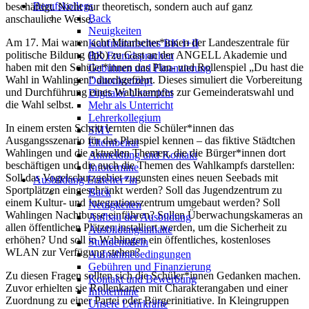
Berufskollegs
beschäftigt. Nicht nur theoretisch, sondern auch auf ganz
Back
anschauliche Weise.
Neuigkeiten
Am 17. Mai waren acht Mitarbeiter*innen der Landeszentrale für
Kaufmännisches BK I+II
politische Bildung (lpb) zu Gast an der ANGELL Akademie und
BK Fremdsprachen
haben mit den Schüler*innen das Plan- und Rollenspiel „Du hast die
Gebühren und Finanzierung
Wahl in Wahlingen“ durchgeführt. Dieses simuliert die Vorbereitung
Daltonkonzept
und Durchführung eines Wahlkampfes zur Gemeinderatswahl und
Digitaler Unterricht
die Wahl selbst.
Mehr als Unterricht
Lehrerkollegium
In einem ersten Schritt lernten die Schüler*innen das
SMV
Ausgangsszenario für das Planspiel kennen – das fiktive Städtchen
Elternbeirat
Wahlingen und die aktuellen Themen, die die Bürger*innen dort
Anmeldung und Kontakt
beschäftigen und die auch die Themen des Wahlkampfs darstellen:
Infotermine
Soll das Vogelschutzgebiet zugunsten eines neuen Seebads mit
Ausbildung Erzieher*in
Sportplätzen eingeschränkt werden? Soll das Jugendzentrum zu
Back
einem Kultur- und Integrationszentrum umgebaut werden? Soll
Neuigkeiten
Wahlingen Nachtbusse einführen? Sollen Überwachungskameras an
Aufbau der Ausbildung
allen öffentlichen Plätzen installiert werden, um die Sicherheit zu
Ausbildungsinhalte
erhöhen? Und soll in Wahlingen ein öffentliches, kostenloses
Stundentafeln
WLAN zur Verfügung stehen?
Aufnahmebedingungen
Gebühren und Finanzierung
Zu diesen Fragen sollten sich die Schüler*innen Gedanken machen.
Kontakt und Bewerbung
Zuvor erhielten sie Rollenkarten mit Charakterangaben und einer
Infotermine
Zuordnung zu einer Partei oder Bürgerinitiative. In Kleingruppen
Unsere Lehrkräfte