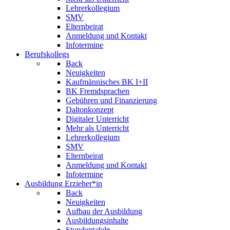
Lehrerkollegium
SMV
Elternbeirat
Anmeldung und Kontakt
Infotermine
Berufskollegs
Back
Neuigkeiten
Kaufmännisches BK I+II
BK Fremdsprachen
Gebühren und Finanzierung
Daltonkonzept
Digitaler Unterricht
Mehr als Unterricht
Lehrerkollegium
SMV
Elternbeirat
Anmeldung und Kontakt
Infotermine
Ausbildung Erzieher*in
Back
Neuigkeiten
Aufbau der Ausbildung
Ausbildungsinhalte
Stundentafeln