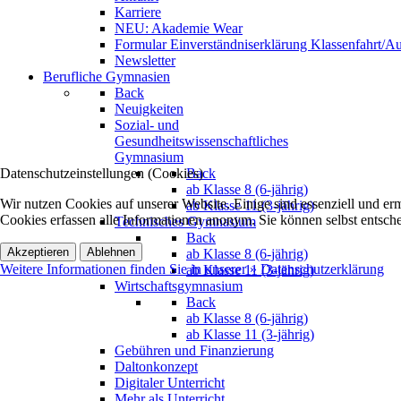
Karriere
NEU: Akademie Wear
Formular Einverständniserklärung Klassenfahrt/Au
Newsletter
Berufliche Gymnasien
Back
Neuigkeiten
Sozial- und
Gesundheitswissenschaftliches
Gymnasium
Datenschutzeinstellungen (Cookies)
Back
ab Klasse 8 (6-jährig)
Wir nutzen Cookies auf unserer Website. Einige sind essenziell und e
ab Klasse 11 (3-jährig)
Cookies erfassen alle Informationen anonym. Sie können selbst entsche
Technisches Gymnasium
Back
Akzeptieren
Ablehnen
ab Klasse 8 (6-jährig)
Weitere Informationen finden Sie in unserer » Datenschutzerklärung
ab Klasse 11 (3-jährig)
Wirtschaftsgymnasium
Back
ab Klasse 8 (6-jährig)
ab Klasse 11 (3-jährig)
Gebühren und Finanzierung
Daltonkonzept
Digitaler Unterricht
Mehr als Unterricht