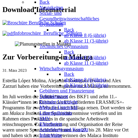
Back
Neuigkeiten
Download Infomaterial
Sozial- und
Gesundheitswissenschaftliches
Gymnasium
Back
Infobroschüre_Berufliche_Schulen
ab Klasse 8 (6-jährig)
ab Klasse 11 (3-jährig)
Technisches Gymnasium
Back
Zur Vorbereitung in Málaga
ab Klasse 8 (6-jährig)
ab Klasse 11 (3-jährig)
Wirtschaftsgymnasium
31. März 2023
Back
ab Klasse 8 (6-jährig)
Estrella López Molina, Alejandro Rodriguez (Foto) und Alex
ab Klasse 11 (3-jährig)
Zarzuri haben eine Vorbereitungsreise nach Málaga unternommen.
Gebühren und Finanzierung
Daltonkonzept
Im Juli werden die Schüler*innen des BKF1 und zehn 11.-
Digitaler Unterricht
Klässler*innen im Rahmen des EU-geförderten ERASMUS+-
Mehr als Unterricht
Programms für zwei Wochen nach Málaga reisen. Dort werden sie
Lehrerkollegium
am
Malaca Instituto
ihre Spanischkenntnisse vertiefen und im
SMV
Rahmen eines Praktikums in die spanische Arbeitswelt
Elternbeirat
reinschnuppern. Zur Vorbereitung und Organisation der Reise
Anmeldung und Kontakt
waren unsere Spanischlehrer*innen von 27. bis 28. März vor Ort
Infotermine
und haben sich auch mit Vertreterinnen des Malaca Instituto