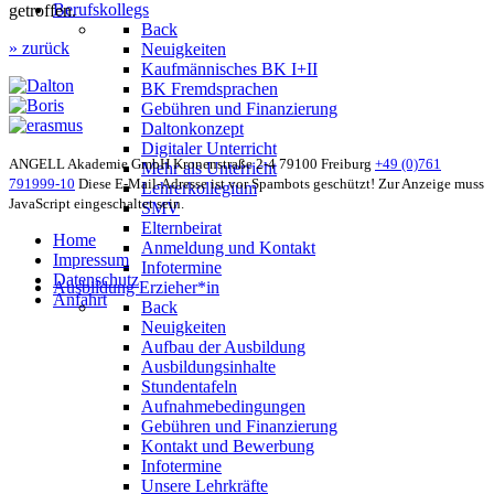
Berufskollegs
getroffen.
Back
» zurück
Neuigkeiten
Kaufmännisches BK I+II
BK Fremdsprachen
Gebühren und Finanzierung
Daltonkonzept
Digitaler Unterricht
ANGELL Akademie GmbH
Kronenstraße 2-4
79100 Freiburg
+49 (0)761
Mehr als Unterricht
791999-10
Diese E-Mail-Adresse ist vor Spambots geschützt! Zur Anzeige muss
Lehrerkollegium
JavaScript eingeschaltet sein.
SMV
Elternbeirat
Home
Anmeldung und Kontakt
Impressum
Infotermine
Datenschutz
Ausbildung Erzieher*in
Anfahrt
Back
Neuigkeiten
Aufbau der Ausbildung
Ausbildungsinhalte
Stundentafeln
Aufnahmebedingungen
Gebühren und Finanzierung
Kontakt und Bewerbung
Infotermine
Unsere Lehrkräfte