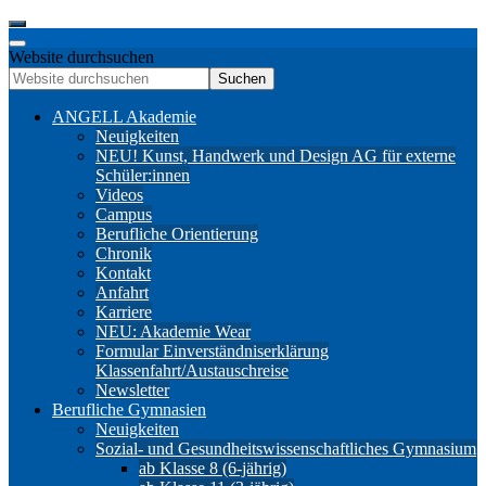
Website durchsuchen
Suchen
ANGELL Akademie
Neuigkeiten
NEU! Kunst, Handwerk und Design AG für externe
Schüler:innen
Videos
Campus
Berufliche Orientierung
Chronik
Kontakt
Anfahrt
Karriere
NEU: Akademie Wear
Formular Einverständniserklärung
Klassenfahrt/Austauschreise
Newsletter
Berufliche Gymnasien
Neuigkeiten
Sozial- und Gesundheitswissenschaftliches Gymnasium
ab Klasse 8 (6-jährig)