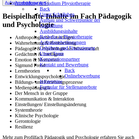
Aufnahmebedingungen
Ausbildung & Studium Physiotherapie
Back
Unser Schulleben
Beispielhafte Inhalte im Fach Pädagogik
Aufbau und Schwerpunkte der
und Psychologie
Ausbildung
Ausbildungsinhalte
Bachelor in Physiotherapie
Anthropologische Grundlagen
Aufnahmebedingungen
Wahrnehmung & Beobachtung
Gebühren und Finanzierung
Pädagogik & Psychologie als Wissenschaft
Unser Team
Gedächtnis & Intelligenz
Kooperationspartner
Emotion & Motivation
Kontakt und Bewerbung
Sigmund Freud
Back
Lerntheorien
Onlinebewerbung
Entwicklungspsychologie
Infotermine
Bildungs- und Erziehungsprozesse
Formular für Stellenangebote
Medienpädagogik
Der Mensch in der Gruppe
Kommunikation & Interaktion
Einstellungen/ Einstellungsänderung
Systemtheorie
Klinische Psychologie
Gerontologie
Resilienz
Mehr zum Profilfach Pädagogik und Psychologie erfahren Sie auch