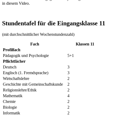
in diesem Video.
Stundentafel für die Eingangsklasse 11
(mit durchschnittlicher Wochenstundenzahl)
Fach
Klassen 11
Profilfach
Pädagogik und Psychologie
5+1
Pflichtfächer
Deutsch
3
Englisch (1. Fremdsprache)
3
Wirtschaftslehre
2
Geschichte mit Gemeinschaftskunde
2
Religionslehre/Ethik
2
Mathematik
4
Chemie
2
Biologie
2
Informatik
2