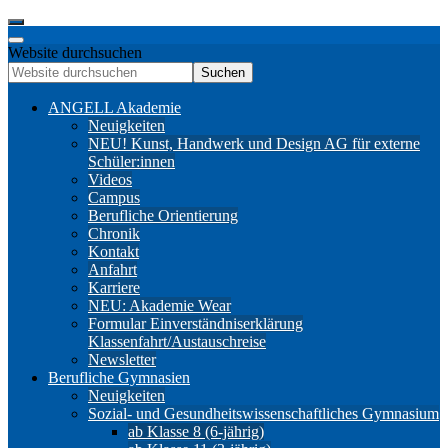
Website durchsuchen
Suchen
ANGELL Akademie
Neuigkeiten
NEU! Kunst, Handwerk und Design AG für externe
Schüler:innen
Videos
Campus
Berufliche Orientierung
Chronik
Kontakt
Anfahrt
Karriere
NEU: Akademie Wear
Formular Einverständniserklärung
Klassenfahrt/Austauschreise
Newsletter
Berufliche Gymnasien
Neuigkeiten
Sozial- und Gesundheitswissenschaftliches Gymnasium
ab Klasse 8 (6-jährig)