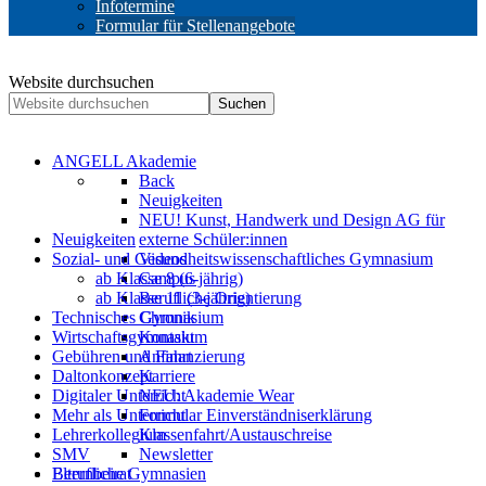
Infotermine
Formular für Stellenangebote
Website durchsuchen
Suchen
ANGELL Akademie
Back
Neuigkeiten
NEU! Kunst, Handwerk und Design AG für
Neuigkeiten
externe Schüler:innen
Sozial- und Gesundheitswissenschaftliches Gymnasium
Videos
ab Klasse 8 (6-jährig)
Campus
ab Klasse 11 (3-jährig)
Berufliche Orientierung
Technisches Gymnasium
Chronik
Wirtschaftsgymnasium
Kontakt
Gebühren und Finanzierung
Anfahrt
Daltonkonzept
Karriere
Digitaler Unterricht
NEU: Akademie Wear
Mehr als Unterricht
Formular Einverständniserklärung
Lehrerkollegium
Klassenfahrt/Austauschreise
SMV
Newsletter
Berufliche Gymnasien
Elternbeirat