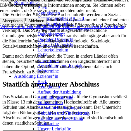
Berufskollegs
(Abitur) zu erwerben.
Die Cookies erfassen alle Informationen anonym. Sie können selbst
Back
entscheiden, ob Sie sie zulassen möchten oder nicht.
Neuigkeiten
Die Vorteile der Allgemeinen Hochschulreife werden am Sozial-
Kaufmännisches BK I+II
und Gesundheitswissenschaftlichen Gymnasium mit einer fundierten
Akzeptieren
Ablehnen
BK Fremdsprachen
beruflichen Vorbereitung im Profilfach
Pädagogik und Psychologie
Weitere Informationen finden Sie in unserer » Datenschutzerklärung
Gebühren und Finanzierung
verknüpft. Das SGG legt damit ausgezeichnete fachliche
Daltonkonzept
Grundlagen beispielsweise für Lehramtsstudiengänge aber auch für
Digitaler Unterricht
die Studienrichtungen Pädagogik, Psychologie, Soziologie,
Mehr als Unterricht
Sozialwissenschaften und Verhaltenswissenschaften.
Lehrerkollegium
SMV
Damit nach dem Abitur auch die Türen in andere Länder offen
Elternbeirat
stehen, besuchen alle Schüler*innen den Englischunterricht und
Anmeldung und Kontakt
haben die Option, zusätzlich Spanisch, gegebenenfalls auch
Infotermine
Französisch, zu belegen.
Ausbildung Erzieher*in
Back
Staatlich anerkannter Abschluss
Neuigkeiten
Aufbau der Ausbildung
Das Sozial- und Gesundheitswissenschaftliche Gymnasium schließt
Ausbildungsinhalte
in Klasse 13 mit der allgemeinen Hochschulreife ab. Alle unsere
Stundentafeln
Schulen und Abschlüsse sind staatlich anerkannt. Der Unterricht
Aufnahmebedingungen
folgt den Bildungsplänen Baden-Württembergs. Die
Gebühren und Finanzierung
Abschlussprüfungen finden hausintern statt und sind identisch mit
Kontakt und Bewerbung
denen staatlicher Schulen.
Infotermine
Unsere Lehrkräfte