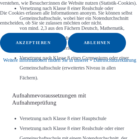
verstehen, wie Besucher:innen die Website nutzen (Statistik-Cookies).
Versetzung nach Klasse 8 einer Realschule oder
Die Cookies erfassen alle Informationen anonym. Sie können selbst
Gemeinschaftsschule, wobei hier ein Notendurchschnitt
entscheiden, ob Sie sie zulassen möchten oder nicht.
von mind. 2,3 aus den Fächern Deutsch, Mathematik,
Englisch und in jedem dieser Fächer mindestens die
AKZEPTIEREN
ABLEHNEN
Note „befriedigend“ erreicht sein muss oder
Versetzung nach Klasse 8 eines Gymnasiums oder einer
Weitere Informationen finden Sie in unserer » Datenschutzerklärung
Gemeinschaftsschule (erweitertes Niveau in allen
Fächern).
Aufnahmevoraussetzungen mit
Aufnahmeprüfung
Versetzung nach Klasse 8 einer Hauptschule
Versetzung nach Klasse 8 einer Realschule oder einer
Gemeinschaftsschule mit einem Notendurchschnitt, der