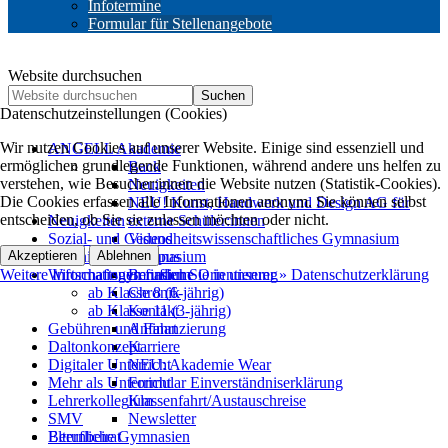
Infotermine
Formular für Stellenangebote
Website durchsuchen
Suchen
Datenschutzeinstellungen (Cookies)
Wir nutzen Cookies auf unserer Website. Einige sind essenziell und
ANGELL Akademie
ermöglichen grundlegende Funktionen, während andere uns helfen zu
Back
verstehen, wie Besucher:innen die Website nutzen (Statistik-Cookies).
Neuigkeiten
Die Cookies erfassen alle Informationen anonym. Sie können selbst
NEU! Kunst, Handwerk und Design AG für
entscheiden, ob Sie sie zulassen möchten oder nicht.
Neuigkeiten
externe Schüler:innen
Sozial- und Gesundheitswissenschaftliches Gymnasium
Videos
Akzeptieren
Technisches Gymnasium
Ablehnen
Campus
Weitere Informationen finden Sie in unserer » Datenschutzerklärung
Wirtschaftsgymnasium
Berufliche Orientierung
ab Klasse 8 (6-jährig)
Chronik
ab Klasse 11 (3-jährig)
Kontakt
Gebühren und Finanzierung
Anfahrt
Daltonkonzept
Karriere
Digitaler Unterricht
NEU: Akademie Wear
Mehr als Unterricht
Formular Einverständniserklärung
Lehrerkollegium
Klassenfahrt/Austauschreise
SMV
Newsletter
Berufliche Gymnasien
Elternbeirat