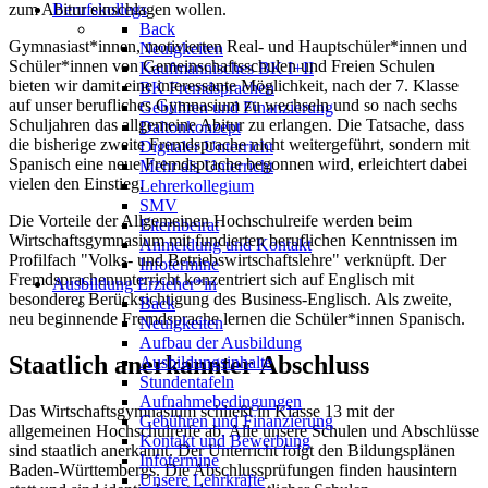
zum Abitur einschlagen wollen.
Berufskollegs
Back
Gymnasiast*innen, motivierten Real- und Hauptschüler*innen und
Neuigkeiten
Schüler*innen von Gemeinschaftsschulen und Freien Schulen
Kaufmännisches BK I+II
bieten wir damit eine interessante Möglichkeit, nach der 7. Klasse
BK Fremdsprachen
auf unser berufliches Gymnasium zu wechseln und so nach sechs
Gebühren und Finanzierung
Schuljahren das allgemeine Abitur zu erlangen. Die Tatsache, dass
Daltonkonzept
die bisherige zweite Fremdsprache nicht weitergeführt, sondern mit
Digitaler Unterricht
Spanisch eine neue Fremdsprache begonnen wird, erleichtert dabei
Mehr als Unterricht
vielen den Einstieg.
Lehrerkollegium
SMV
Die Vorteile der Allgemeinen Hochschulreife werden beim
Elternbeirat
Wirtschaftsgymnasium mit fundierten beruflichen Kenntnissen im
Anmeldung und Kontakt
Profilfach "Volks- und Betriebswirtschaftslehre" verknüpft. Der
Infotermine
Fremdsprachenunterricht konzentriert sich auf Englisch mit
Ausbildung Erzieher*in
besonderer Berücksichtigung des Business-Englisch. Als zweite,
Back
neu beginnende Fremdsprache lernen die Schüler*innen Spanisch.
Neuigkeiten
Aufbau der Ausbildung
Staatlich anerkannter Abschluss
Ausbildungsinhalte
Stundentafeln
Aufnahmebedingungen
Das Wirtschaftsgymnasium schließt in Klasse 13 mit der
Gebühren und Finanzierung
allgemeinen Hochschulreife ab. Alle unsere Schulen und Abschlüsse
Kontakt und Bewerbung
sind staatlich anerkannt. Der Unterricht folgt den Bildungsplänen
Infotermine
Baden-Württembergs. Die Abschlussprüfungen finden hausintern
Unsere Lehrkräfte