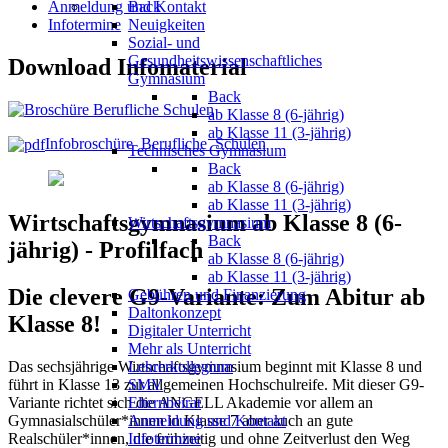
Anmeldung und Kontakt
Back
Infotermine
Neuigkeiten
Sozial- und
Gesundheitswissenschaftliches
Download Infomaterial
Gymnasium
Back
ab Klasse 8 (6-jährig)
ab Klasse 11 (3-jährig)
Infobroschüre_Berufliche_Schulen
Technisches Gymnasium
Back
ab Klasse 8 (6-jährig)
ab Klasse 11 (3-jährig)
Wirtschaftsgymnasium ab Klasse 8 (6-
Wirtschaftsgymnasium
Back
jährig) - Profilfach
ab Klasse 8 (6-jährig)
ab Klasse 11 (3-jährig)
Die clevere G9-Variante: Zum Abitur ab
Gebühren und Finanzierung
Daltonkonzept
Klasse 8!
Digitaler Unterricht
Mehr als Unterricht
Das sechsjährige Wirtschaftsgymnasium beginnt mit Klasse 8 und
Lehrerkollegium
führt in Klasse 13 zur allgemeinen Hochschulreife. Mit dieser G9-
SMV
Variante richtet sich die ANGELL Akademie vor allem an
Elternbeirat
Gymnasialschüler*innen in Klasse 7 aber auch an gute
Anmeldung und Kontakt
Realschüler*innen, die frühzeitig und ohne Zeitverlust den Weg
Infotermine