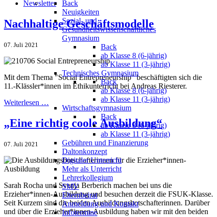
Newsletter
Back
Neuigkeiten
Sozial- und
Nachhaltige Geschäftsmodelle
Gesundheitswissenschaftliches
Gymnasium
07. Juli 2021
Back
ab Klasse 8 (6-jährig)
ab Klasse 11 (3-jährig)
Technisches Gymnasium
Mit dem Thema "Social Entrepreneurship" beschäftigten sich die
Back
11.-Klässler*innen im Ethikunterricht bei Andreas Riesterer.
ab Klasse 8 (6-jährig)
ab Klasse 11 (3-jährig)
Weiterlesen …
Wirtschaftsgymnasium
Back
„Eine richtig coole Ausbildung“
ab Klasse 8 (6-jährig)
ab Klasse 11 (3-jährig)
Gebühren und Finanzierung
07. Juli 2021
Daltonkonzept
Digitaler Unterricht
Mehr als Unterricht
Lehrerkollegium
Sarah Rocha und Svenja Berberich machen bei uns die
SMV
Erzieher*innen-Ausbildung und besuchen derzeit die FSUK-Klasse.
Elternbeirat
Seit Kurzem sind die beiden Ausbildungsbotschafterinnen. Darüber
Anmeldung und Kontakt
und über die Erzieher*innen-Ausbildung haben wir mit den beiden
Infotermine