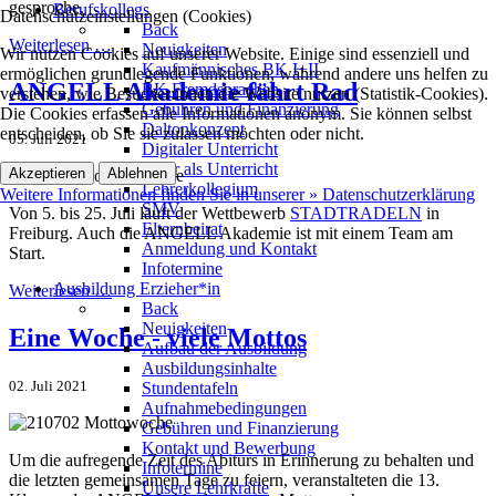
gesproche.
Berufskollegs
Datenschutzeinstellungen (Cookies)
Back
Weiterlesen …
Neuigkeiten
Wir nutzen Cookies auf unserer Website. Einige sind essenziell und
Kaufmännisches BK I+II
ermöglichen grundlegende Funktionen, während andere uns helfen zu
ANGELL Akademie fährt Rad
BK Fremdsprachen
verstehen, wie Besucher:innen die Website nutzen (Statistik-Cookies).
Gebühren und Finanzierung
Die Cookies erfassen alle Informationen anonym. Sie können selbst
Daltonkonzept
entscheiden, ob Sie sie zulassen möchten oder nicht.
05. Juli 2021
Digitaler Unterricht
Mehr als Unterricht
Akzeptieren
Ablehnen
Lehrerkollegium
Weitere Informationen finden Sie in unserer » Datenschutzerklärung
SMV
Von 5. bis 25. Juli läuft der Wettbewerb
STADTRADELN
in
Elternbeirat
Freiburg. Auch die ANGELL Akademie ist mit einem Team am
Anmeldung und Kontakt
Start.
Infotermine
Ausbildung Erzieher*in
Weiterlesen …
Back
Neuigkeiten
Eine Woche - viele Mottos
Aufbau der Ausbildung
Ausbildungsinhalte
02. Juli 2021
Stundentafeln
Aufnahmebedingungen
Gebühren und Finanzierung
Kontakt und Bewerbung
Um die aufregende Zeit des Abiturs in Erinnerung zu behalten und
Infotermine
die letzten gemeinsamen Tage zu feiern, veranstalteten die 13.
Unsere Lehrkräfte