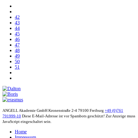
42
43
44
45
46
47
48
49
50
51
ANGELL Akademie GmbH
Kronenstraße 2-4
79100 Freiburg
+49 (0)761
791999-10
Diese E-Mail-Adresse ist vor Spambots geschützt! Zur Anzeige muss
JavaScript eingeschaltet sein.
Home
Impressum