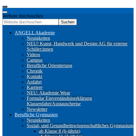
Website durchsuchen
Suchen
ANGELL Akademie
Neuigkeiten
NEU! Kunst, Handwerk und Design AG für externe
Schüler:innen
Videos
Campus
Berufliche Orientierung
Chronik
Kontakt
Anfahrt
Karriere
NEU: Akademie Wear
Formular Einverständniserklärung
Klassenfahrt/Austauschreise
Newsletter
Berufliche Gymnasien
Neuigkeiten
Sozial- und Gesundheitswissenschaftliches Gymnasium
ab Klasse 8 (6-jährig)