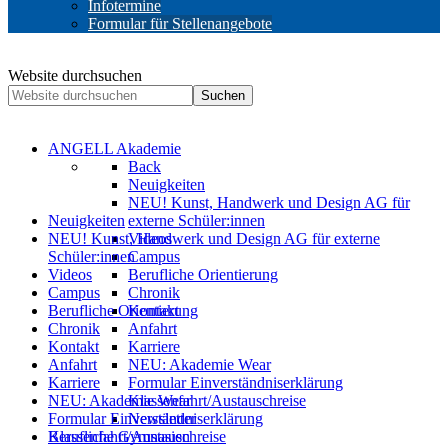
Infotermine
Formular für Stellenangebote
Website durchsuchen
Suchen
ANGELL Akademie
Back
Neuigkeiten
NEU! Kunst, Handwerk und Design AG für
Neuigkeiten
externe Schüler:innen
NEU! Kunst, Handwerk und Design AG für externe
Videos
Schüler:innen
Campus
Videos
Berufliche Orientierung
Campus
Chronik
Berufliche Orientierung
Kontakt
Chronik
Anfahrt
Kontakt
Karriere
Anfahrt
NEU: Akademie Wear
Karriere
Formular Einverständniserklärung
NEU: Akademie Wear
Klassenfahrt/Austauschreise
Formular Einverständniserklärung
Newsletter
Berufliche Gymnasien
Klassenfahrt/Austauschreise