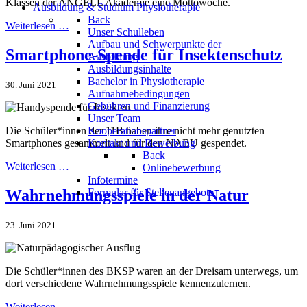
Klassen der ANGELL Akademie eine Mottowoche.
Ausbildung & Studium Physiotherapie
Back
Weiterlesen …
Unser Schulleben
Aufbau und Schwerpunkte der
Smartphone-Spende für Insektenschutz
Ausbildung
Ausbildungsinhalte
Bachelor in Physiotherapie
30. Juni 2021
Aufnahmebedingungen
Gebühren und Finanzierung
Unser Team
Kooperationspartner
Die Schüler*innen der 11B haben ihre nicht mehr genutzten
Kontakt und Bewerbung
Smartphones gesammelt und für den NABU gespendet.
Back
Weiterlesen …
Onlinebewerbung
Infotermine
Wahrnehmungsspiele in der Natur
Formular für Stellenangebote
23. Juni 2021
Die Schüler*innen des BKSP waren an der Dreisam unterwegs, um
dort verschiedene Wahrnehmungsspiele kennenzulernen.
Weiterlesen …