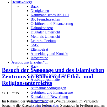
Berufskollegs
Back
Neuigkeiten
Kaufmännisches BK I+II
BK Fremdsprachen
Gebühren und Finanzierung
Daltonkonzept
Digitaler Unterricht
Mehr als Unterricht
Lehrerkollegium
SMV
Elternbeirat
Anmeldung und Kontakt
Infotermine
Ausbildung Erzieher*in
Back
Besuch der Synagoge und des Islamischen
Neuigkeiten
Aufbau der Ausbildung
Zentrums im Rahmen des Ethik- und
Ausbildungsinhalte
Religionsunterrichts
Stundentafeln
Aufnahmebedingungen
Gebühren und Finanzierung
17. Juli 2025
Kontakt und Bewerbung
Infotermine
Im Rahmen der Unterrichtseinheit „Weltreligionen im Vergleich“
Unsere Lehrkräfte
besuchte die Klasse 8b im Februar die Synagoge in Freiburg und am