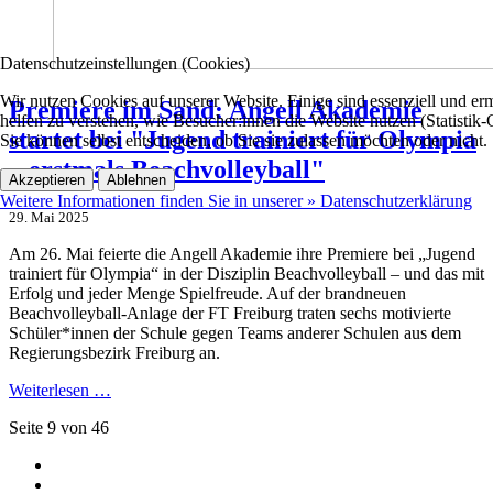
Datenschutzeinstellungen (Cookies)
Wir nutzen Cookies auf unserer Website. Einige sind essenziell und 
Premiere im Sand: Angell Akademie
helfen zu verstehen, wie Besucher:innen die Website nutzen (Statistik
startet bei "Jugend trainiert für Olympia
Sie können selbst entscheiden, ob Sie sie zulassen möchten oder nicht.
– erstmals Beachvolleyball"
Akzeptieren
Ablehnen
Weitere Informationen finden Sie in unserer » Datenschutzerklärung
29. Mai 2025
Am 26. Mai feierte die Angell Akademie ihre Premiere bei „Jugend
trainiert für Olympia“ in der Disziplin Beachvolleyball – und das mit
Erfolg und jeder Menge Spielfreude. Auf der brandneuen
Beachvolleyball-Anlage der FT Freiburg traten sechs motivierte
Schüler*innen der Schule gegen Teams anderer Schulen aus dem
Regierungsbezirk Freiburg an.
Weiterlesen …
Seite 9 von 46