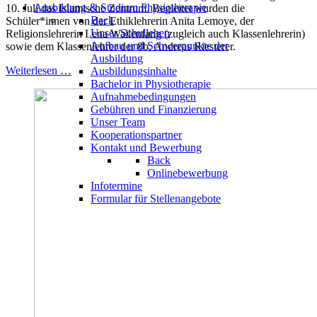
Ausbildung & Studium Physiotherapie
10. Juli das Islamische Zentrum. Begleitet wurden die
Back
Schüler*innen von der Ethiklehrerin Anita Lemoye, der
Unser Schulleben
Religionslehrerin Lena Wallenfang (zugleich auch Klassenlehrerin)
Aufbau und Schwerpunkte der
sowie dem Klassenlehrer der 8b, Andreas Riesterer.
Ausbildung
Weiterlesen …
Ausbildungsinhalte
Bachelor in Physiotherapie
Aufnahmebedingungen
Gebühren und Finanzierung
Unser Team
Kooperationspartner
Kontakt und Bewerbung
Back
Onlinebewerbung
Infotermine
Formular für Stellenangebote