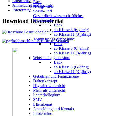
Elternbeirat
Back
Anmeldung und Kontakt
Neuigkeiten
Infotermine
Sozial- und
Gesundheitswissenschaftliches
Download Infomaterial
Gymnasium
Back
ab Klasse 8 (6-jährig)
ab Klasse 11 (3-jährig)
Technisches Gymnasium
Infobroschüre_Berufliche_Schulen
Back
ab Klasse 8 (6-jährig)
ab Klasse 11 (3-jährig)
Wirtschaftsgymnasium
Back
ab Klasse 8 (6-jährig)
ab Klasse 11 (3-jährig)
Gebühren und Finanzierung
Daltonkonzept
Digitaler Unterricht
Mehr als Unterricht
Lehrerkollegium
SMV
Elternbeirat
Anmeldung und Kontakt
Infotermine