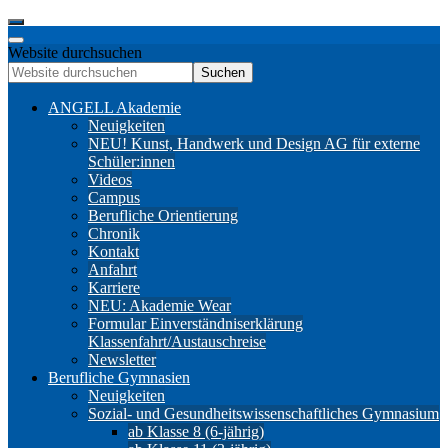
Website durchsuchen
Suchen
ANGELL Akademie
Neuigkeiten
NEU! Kunst, Handwerk und Design AG für externe
Schüler:innen
Videos
Campus
Berufliche Orientierung
Chronik
Kontakt
Anfahrt
Karriere
NEU: Akademie Wear
Formular Einverständniserklärung
Klassenfahrt/Austauschreise
Newsletter
Berufliche Gymnasien
Neuigkeiten
Sozial- und Gesundheitswissenschaftliches Gymnasium
ab Klasse 8 (6-jährig)