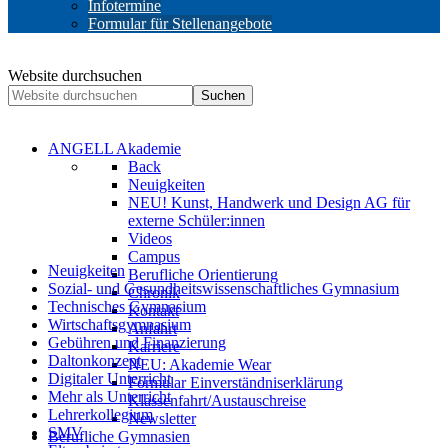
Infotermine
Formular für Stellenangebote
Website durchsuchen
Suchen
ANGELL Akademie
Back
Neuigkeiten
NEU! Kunst, Handwerk und Design AG für
externe Schüler:innen
Videos
Campus
Neuigkeiten
Berufliche Orientierung
Sozial- und Gesundheitswissenschaftliches Gymnasium
Chronik
Technisches Gymnasium
Kontakt
Wirtschaftsgymnasium
Anfahrt
Gebühren und Finanzierung
Karriere
Daltonkonzept
NEU: Akademie Wear
Digitaler Unterricht
Formular Einverständniserklärung
Mehr als Unterricht
Klassenfahrt/Austauschreise
Lehrerkollegium
Newsletter
SMV
Berufliche Gymnasien